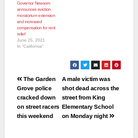
Governor Newsom
announces eviction
moratorium extension
and increased
compensation for rent
relief
June 25, 2021
In "California"
Post
The Garden
A male victim was
navigation
Grove police
shot dead across the
cracked down
street from King
on street racers
Elementary School
this weekend
on Monday night