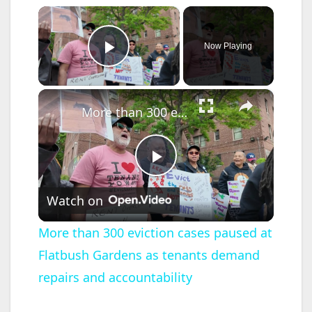
×
Now Playing
Play Video
×
More than 300 eviction cases paused at Flatbush Gardens as tenants demand repairs and accountability
P
Watch on
l
More than 300 eviction cases paused at
Flatbush Gardens as tenants demand
a
repairs and accountability
y