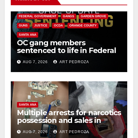
CALIFORNIA DEPARTMENT OF JUSTICE
CRIME
FEDERAL GOVERNMENT
GANGS
GARDEN GROVE
GUNS
JUSTICE
OCDA
ORANGE COUNTY
SANTA ANA
OC gang members
sentenced to life in Federal
prison over Mexican Mafia
AUG 7, 2026
ART PEDROZA
hit
SANTA ANA
Multiple arrests for narcotics
possession and sales in
coastal OC
AUG 7, 2026
ART PEDROZA