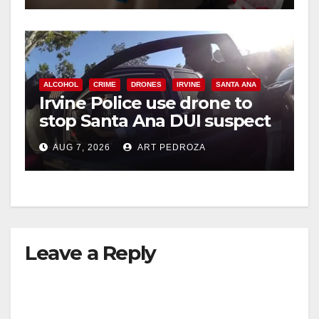
ALCOHOL
CRIME
DRONES
IRVINE
SANTA ANA
Irvine Police use drone to
stop Santa Ana DUI suspect
after near-miss collision
AUG 7, 2026
ART PEDROZA
Leave a Reply