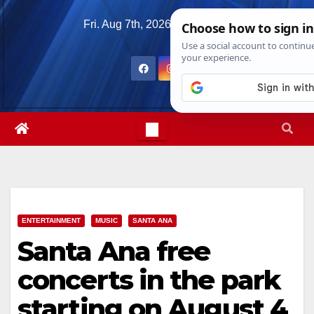
Skip
Fri. Aug 7th, 2026
7:06:08 PM
to
content
ENTERTAINMENT
MUSIC
SANTA ANA
Santa Ana free
concerts in the park
starting on August 4