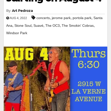
By
Art Pedroza
,
,
,
concerts
jerome park
portola park
Santa
AUG 4, 2022
,
,
,
,
,
Ana
Stone Soul
Suavé
The OC3
The Smokin' Cobras
Windsor Park