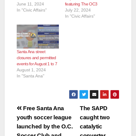
June 11, 2024
featuring The OC3
In "Civic Affairs"
July 22, 2024
In "Civic Affairs"
Santa Ana street
closures and permitted
events for August 1 to 7
August 1, 2024
In "Santa Ana"
Post
Free Santa Ana
The SAPD
navigation
youth soccer league
caught two
launched by the O.C.
catalytic
Soccer Club and
converter