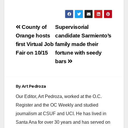
Post
County of
Supervisorial
navigation
Orange hosts
candidate Sarmiento’s
first Virtual Job
family made their
Fair on 10/15
fortune with seedy
bars
By
Art Pedroza
Our Editor, Art Pedroza, worked at the O.C.
Register and the OC Weekly and studied
journalism at CSUF and UCI. He has lived in
Santa Ana for over 30 years and has served on