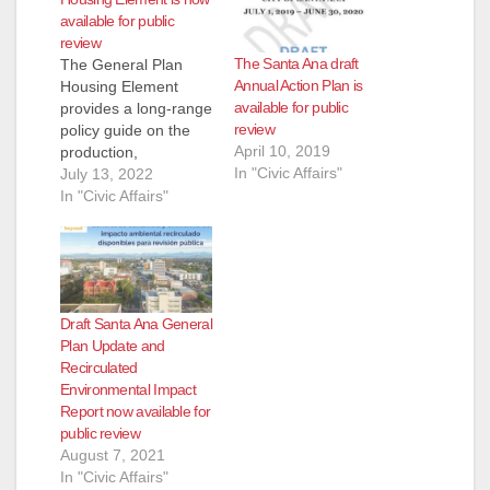
available for public
review
The Santa Ana draft
The General Plan
Annual Action Plan is
Housing Element
available for public
provides a long-range
review
policy guide on the
April 10, 2019
production,
In "Civic Affairs"
improvement, and
July 13, 2022
preservation of
In "Civic Affairs"
housing for the next
eight years (2021-
2029 planning
period). The revised
July 2022 Housing
Draft Santa Ana General
Element Draft is now
Plan Update and
available for public
Recirculated
review on our
Environmental Impact
website. The latest
Report now available for
draft includes
public review
revisions addressing
August 7, 2021
comments received…
In "Civic Affairs"