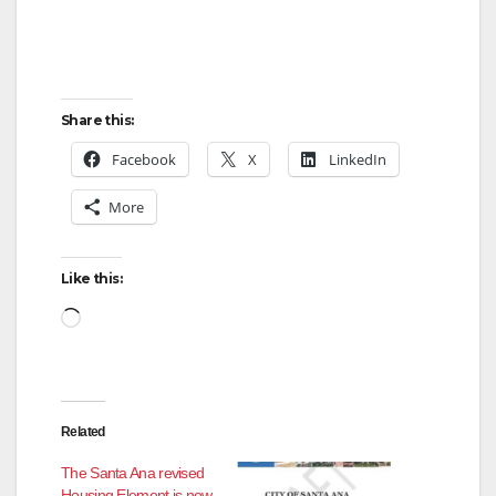
Share this:
Facebook
X
LinkedIn
More
Like this:
Loading…
Related
The Santa Ana revised
Housing Element is now