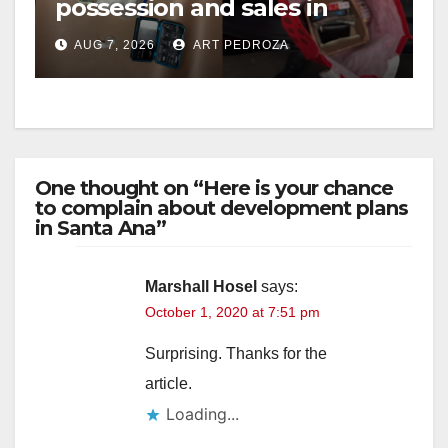
possession and sales in
coastal OC
AUG 7, 2026
ART PEDROZA
One thought on “Here is your chance
to complain about development plans
in Santa Ana”
Marshall Hosel
says:
October 1, 2020 at 7:51 pm
Surprising. Thanks for the
article.
Loading...