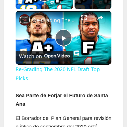
Play Video
×
Re-Grading The 2020 NFL Draft Top Picks
P
Watch on
l
Re-Grading The 2020 NFL Draft Top
Picks
a
y
Sea Parte de Forjar el Futuro de Santa
Ana
V
El Borrador del Plan General para revisión
pública de septiembre del 2020 está