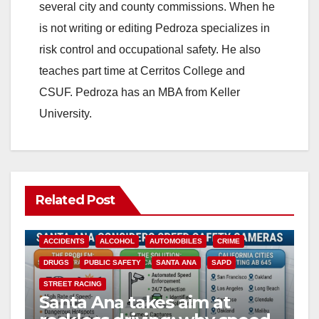
several city and county commissions. When he
is not writing or editing Pedroza specializes in
risk control and occupational safety. He also
teaches part time at Cerritos College and
CSUF. Pedroza has an MBA from Keller
University.
Related Post
ACCIDENTS
ALCOHOL
AUTOMOBILES
CRIME
DRUGS
PUBLIC SAFETY
SANTA ANA
SAPD
STREET RACING
Santa Ana takes aim at