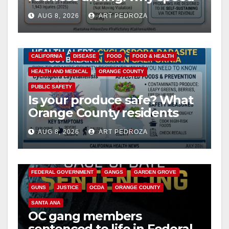
cameras are a win for public
AUG 8, 2026
ART PEDROZA
safety
CALIFORNIA
DISEASE
FOOD
FOOD & HEALTH
HEALTH AND MEDICAL
ORANGE COUNTY
PUBLIC SAFETY
Is your produce safe? What
Orange County residents
need to know about the
AUG 8, 2026
ART PEDROZA
Cyclospora Parasite
ANAHEIM
CALIFORNIA
CALIFORNIA DEPARTMENT OF JUSTICE
CRIME
FEDERAL GOVERNMENT
GANGS
GARDEN GROVE
GUNS
JUSTICE
OCDA
ORANGE COUNTY
SANTA ANA
OC gang members
sentenced to life in Federal