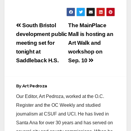
Post
South Bristol
The MainPlace
navigation
development public
Mall is hosting an
meeting set for
Art Walk and
tonight at
workshop on
Saddleback H.S.
Sep. 10
By
Art Pedroza
Our Editor, Art Pedroza, worked at the O.C.
Register and the OC Weekly and studied
journalism at CSUF and UCI. He has lived in
Santa Ana for over 30 years and has served on