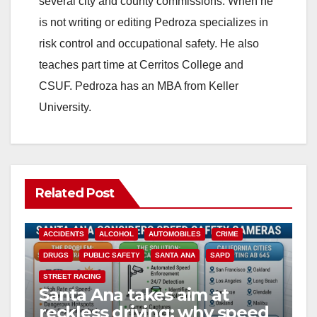
several city and county commissions. When he
is not writing or editing Pedroza specializes in
risk control and occupational safety. He also
teaches part time at Cerritos College and
CSUF. Pedroza has an MBA from Keller
University.
Related Post
ACCIDENTS
ALCOHOL
AUTOMOBILES
CRIME
DRUGS
PUBLIC SAFETY
SANTA ANA
SAPD
STREET RACING
Santa Ana takes aim at
reckless driving: why speed