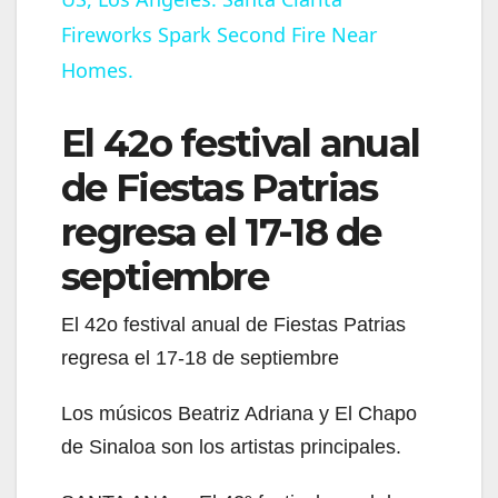
Fireworks Spark Second Fire Near
a
Homes.
y
El 42o festival anual
V
de Fiestas Patrias
regresa el 17-18 de
i
septiembre
d
El 42o festival anual de Fiestas Patrias
regresa el 17-18 de septiembre
e
Los músicos Beatriz Adriana y El Chapo
o
de Sinaloa son los artistas principales.