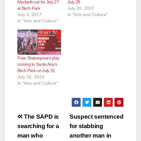
Macbeth set for July 27
July 28
at Birch Park
July 20, 2022
July 4, 2017
In "Arts and Culture"
In "Arts and Culture"
Free Shakespeare play
coming to Santa Ana’s
Birch Park on July 31
July 26, 2024
In "Arts and Culture"
Post
The SAPD is
Suspect sentenced
navigation
searching for a
for stabbing
man who
another man in