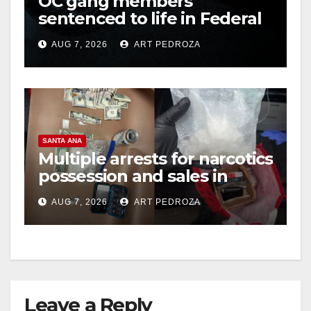
OC gang members
sentenced to life in Federal
prison over Mexican Mafia
AUG 7, 2026
ART PEDROZA
hit
SANTA ANA
Multiple arrests for narcotics
possession and sales in
coastal OC
AUG 7, 2026
ART PEDROZA
Leave a Reply