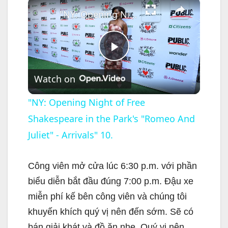
×
"NY: Opening Night of Free Shakespeare in the Park's "Romeo And Juliet" - Arrivals" 10.
P
Watch on
l
"NY: Opening Night of Free
Shakespeare in the Park's "Romeo And
a
Juliet" - Arrivals" 10.
y
Công viên mở cửa lúc 6:30 p.m. với phần
V
biểu diễn bắt đầu đúng 7:00 p.m. Đậu xe
miễn phí kế bên công viên và chúng tôi
i
khuyến khích quý vị nên đến sớm. Sẽ có
bán giải khát và đồ ăn nhẹ. Quý vị nên