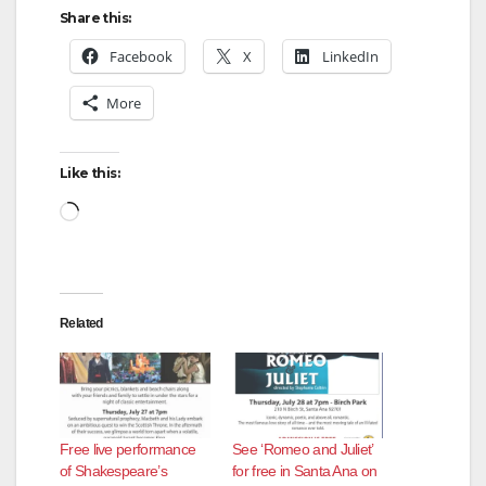
Share this:
Facebook
X
LinkedIn
More
Like this:
Loading…
Related
Free live performance
See ‘Romeo and Juliet’
of Shakespeare’s
for free in Santa Ana on