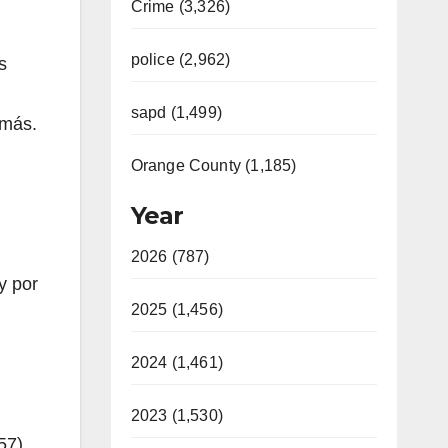
Crime (3,326)
police (2,962)
s
sapd (1,499)
 más.
Orange County (1,185)
Year
2026 (787)
y por
2025 (1,456)
2024 (1,461)
2023 (1,530)
57)