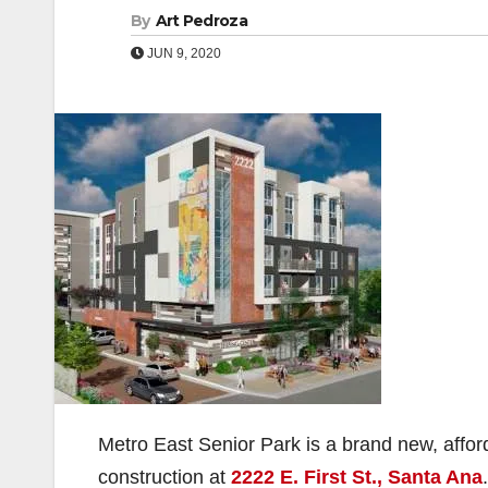
By
Art Pedroza
JUN 9, 2020
Metro East Senior Park is a brand new, affo
construction at
2222 E. First St., Santa Ana