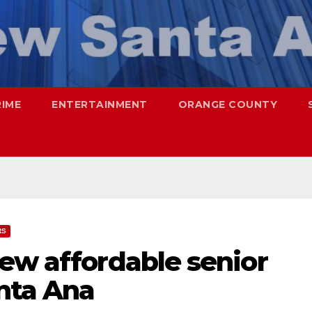
RIME
ENTERTAINMENT
ORANGE COUNTY
RS
ew affordable senior
nta Ana