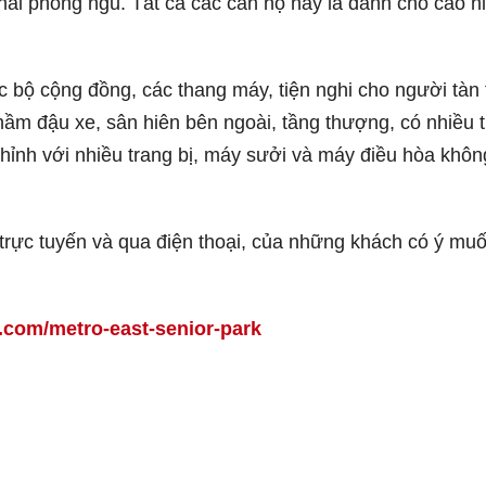
hai phòng ngủ. Tất cả các căn hộ này là dành cho cao n
c bộ cộng đồng, các thang máy, tiện nghi cho người tàn 
hầm đậu xe, sân hiên bên ngoài, tầng thượng, có nhiều t
chỉnh với nhiều trang bị, máy sưởi và máy điều hòa khôn
trực tuyến và qua điện thoại, của những khách có ý mu
com/metro-east-senior-park