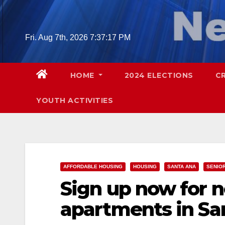
Skip
to
content
Fri. Aug 7th, 2026
7:37:19 PM
HOME
2024 ELECTIONS
C
YOUTH ACTIVITIES
AFFORDABLE HOUSING
HOUSING
SANTA ANA
SENIO
Sign up now for n
apartments in Sa