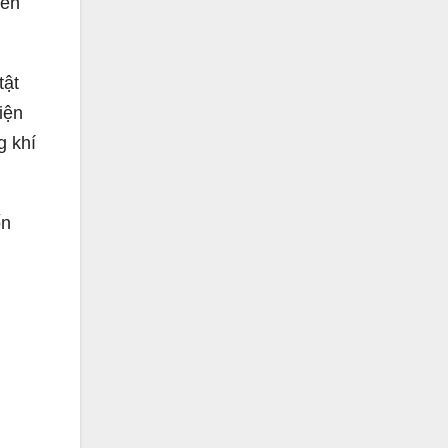
iên
tật
iện
g khí
ốn