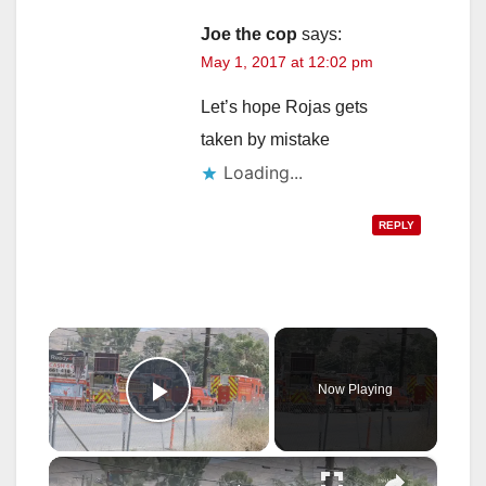
Joe the cop
says:
May 1, 2017 at 12:02 pm
Let’s hope Rojas gets
taken by mistake
Loading...
REPLY
×
Now Playing
Play Video
×