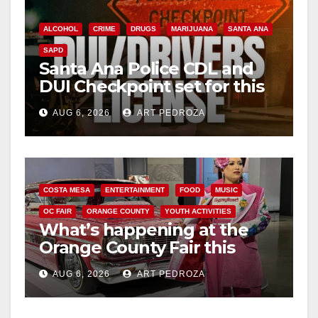
ALCOHOL
CRIME
DRUGS
MARIJUANA
SANTA ANA
SAPD
Santa Ana Police CDL and
DUI Checkpoint set for this
Friday night, August 7
AUG 6, 2026
ART PEDROZA
COSTA MESA
ENTERTAINMENT
FOOD
MUSIC
OC FAIR
ORANGE COUNTY
YOUTH ACTIVITIES
What’s happening at the
Orange County Fair this
week
AUG 6, 2026
ART PEDROZA