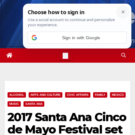
Skip
Thu. Aug 6th, 2026
5:05:25 AM
to
content
Sign in with Google
ALCOHOL
ARTS AND CULTURE
CIVIC AFFAIRS
FAMILY
MEXICO
MUSIC
SANTA ANA
2017 Santa Ana Cinco
de Mayo Festival set