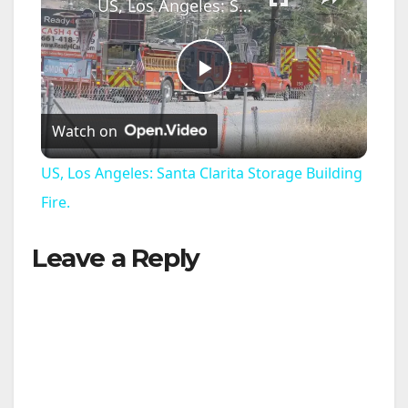
US, Los Angeles: Santa Clarita Storage Building Fire.
P
Watch on
l
US, Los Angeles: Santa Clarita Storage Building
a
Fire.
Leave a Reply
y
V
i