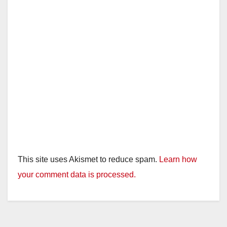
d
e
o
This site uses Akismet to reduce spam.
Learn how
your comment data is processed.