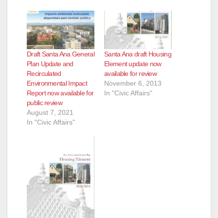
Draft Santa Ana General
Santa Ana draft Housing
Plan Update and
Element update now
Recirculated
available for review
Environmental Impact
November 6, 2013
Report now available for
In "Civic Affairs"
public review
August 7, 2021
In "Civic Affairs"