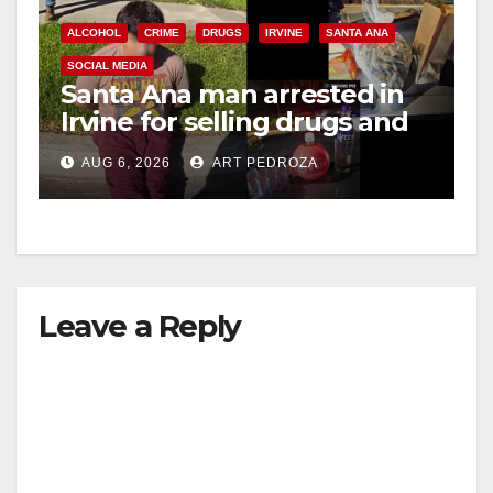
ALCOHOL
CRIME
DRUGS
IRVINE
SANTA ANA
SOCIAL MEDIA
Santa Ana man arrested in
Irvine for selling drugs and
booze to minors via social
AUG 6, 2026
ART PEDROZA
media
Leave a Reply