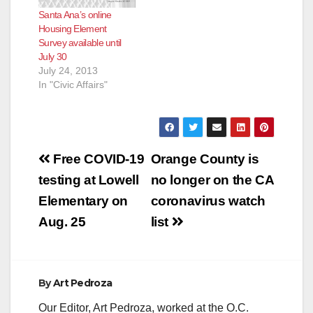
Santa Ana’s online
Housing Element
Survey available until
July 30
July 24, 2013
In "Civic Affairs"
Post
Free COVID-19
Orange County is
navigation
testing at Lowell
no longer on the CA
Elementary on
coronavirus watch
Aug. 25
list
By
Art Pedroza
Our Editor, Art Pedroza, worked at the O.C.