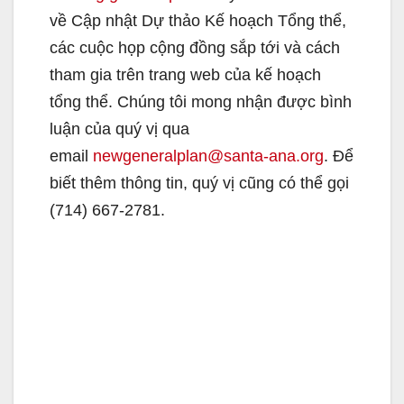
về Cập nhật Dự thảo Kế hoạch Tổng thể,
các cuộc họp cộng đồng sắp tới và cách
tham gia trên trang web của kế hoạch
tổng thể. Chúng tôi mong nhận được bình
luận của quý vị qua
email
newgeneralplan@santa-ana.org
. Để
biết thêm thông tin, quý vị cũng có thể gọi
(714) 667-2781.