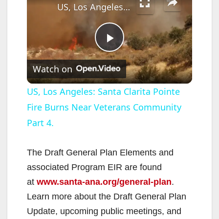
US, Los Angeles: Santa Clarita Pointe Fire Burns Near Veterans Community Part 4.
P
Watch on
l
US, Los Angeles: Santa Clarita Pointe
Fire Burns Near Veterans Community
a
Part 4.
y
The Draft General Plan Elements and
V
associated Program EIR are found
at
www.santa-ana.org/general-plan
.
i
Learn more about the Draft General Plan
Update, upcoming public meetings, and