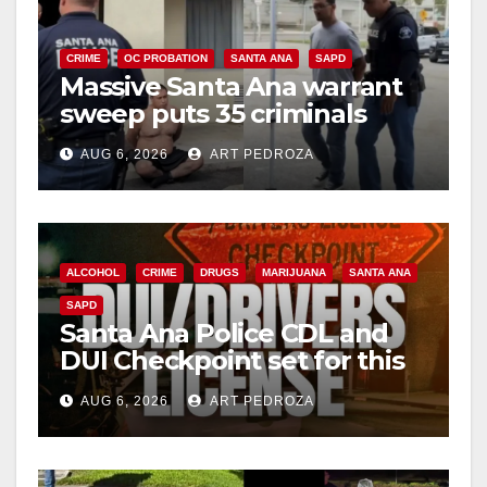
CRIME
OC PROBATION
SANTA ANA
SAPD
Massive Santa Ana warrant
sweep puts 35 criminals
behind bars amid recidivism
AUG 6, 2026
ART PEDROZA
surge
ALCOHOL
CRIME
DRUGS
MARIJUANA
SANTA ANA
SAPD
Santa Ana Police CDL and
DUI Checkpoint set for this
Friday night, August 7
AUG 6, 2026
ART PEDROZA