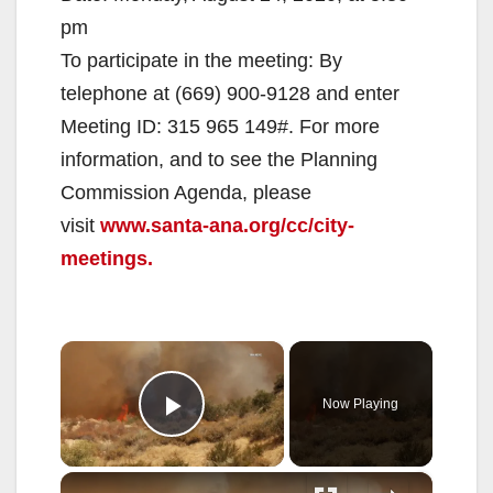
pm
To participate in the meeting: By
telephone at (669) 900-9128 and enter
Meeting ID: 315 965 149#. For more
information, and to see the Planning
Commission Agenda, please
visit
www.santa-ana.org/cc/city-
meetings.
×
Now Playing
Play Video
×