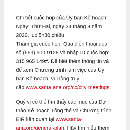
Chi tiết cuộc họp của Ủy ban Kế hoạch:
Ngày: Thứ Hai, ngày 24 tháng 8 năm
2020, lúc 5h30 chiều
Tham gia cuộc họp: Qua điện thoại qua
số (669) 900-9128 và nhập ID cuộc họp:
315 965 149#. Để biết thêm thông tin và
để xem Chương trình làm việc của Ủy
ban Kế hoạch, vui lòng truy
cập
www.santa-ana.org/cc/city-meetings
.
Quý vị có thể tìm thấy các mục của Dự
thảo Kế hoạch Tổng thể và Chương trình
EIR liên quan tại
www.santa-
ana.org/general-plan
. Hãy tìm hiểu thêm