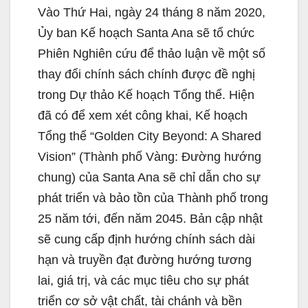
Vào Thứ Hai, ngày 24 tháng 8 năm 2020,
Ủy ban Kế hoạch Santa Ana sẽ tổ chức
Phiên Nghiên cứu để thảo luận về một số
thay đổi chính sách chính được đề nghị
trong Dự thảo Kế hoạch Tổng thể. Hiện
đã có để xem xét công khai, Kế hoạch
Tổng thể “Golden City Beyond: A Shared
Vision” (Thành phố Vàng: Đường hướng
chung) của Santa Ana sẽ chỉ dẫn cho sự
phát triển và bảo tồn của Thành phố trong
25 năm tới, đến năm 2045. Bản cập nhật
sẽ cung cấp định hướng chính sách dài
hạn và truyền đạt đường hướng tương
lai, giá trị, và các mục tiêu cho sự phát
triển cơ sở vật chất, tài chánh và bền