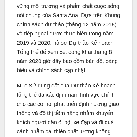
vững môi trường và phẩm chất cuộc sống
nói chung của Santa Ana. Dựa trên Khung
chính sách dự thảo (tháng 12 năm 2018)
và tiếp ngoại được thực hiện trong năm
2019 và 2020, hồ sơ Dự thảo Kế hoạch
Tổng thể để xem xét công khai tháng 8
năm 2020 giờ đây bao gồm bản đồ, bảng
biểu và chính sách cập nhật.
Mục Sử dụng đất của Dự thảo Kế hoạch
tổng thể đã xác định năm lĩnh vực chính
cho các cơ hội phát triển định hướng giao
thông và đô thị tiềm năng nhằm khuyến
khích người dân đi bộ, xe đạp và đi quá
cảnh nhằm cải thiện chất lượng không