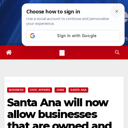
Skip
Fri. Aug 7th, 2026
10:09:16 AM
to
content
BUSINESS
CIVIC AFFAIRS
JOBS
SANTA ANA
Santa Ana will now
allow businesses
that are owned and