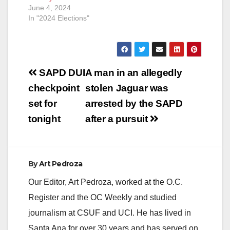
June 4, 2024
In "2024 Elections"
Post
SAPD DUI
A man in an allegedly
navigation
checkpoint
stolen Jaguar was
set for
arrested by the SAPD
tonight
after a pursuit
By
Art Pedroza
Our Editor, Art Pedroza, worked at the O.C.
Register and the OC Weekly and studied
journalism at CSUF and UCI. He has lived in
Santa Ana for over 30 years and has served on