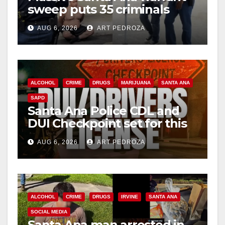
sweep puts 35 criminals
behind bars amid recidivism
AUG 6, 2026
ART PEDROZA
surge
ALCOHOL
CRIME
DRUGS
MARIJUANA
SANTA ANA
SAPD
Santa Ana Police CDL and
DUI Checkpoint set for this
Friday night, August 7
AUG 6, 2026
ART PEDROZA
ALCOHOL
CRIME
DRUGS
IRVINE
SANTA ANA
SOCIAL MEDIA
Santa Ana man arrested in