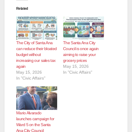
Related
The City of Santa Ana
The Santa Ana City
can reduce their bloated
Council is once again
budget without
aiming to raise your
increasing our sales tax
grocery prices
again
May 15, 2026
May 15, 2026
In "Civic Affairs"
In "Civic Affairs"
Mario Alvarado
launches campaign for
Ward 5 on the Santa
Ana City Council