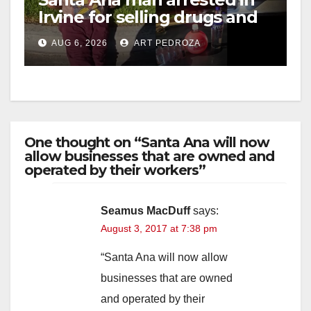
Irvine for selling drugs and
booze to minors via social
AUG 6, 2026
ART PEDROZA
media
One thought on “Santa Ana will now
allow businesses that are owned and
operated by their workers”
Seamus MacDuff
says:
August 3, 2017 at 7:38 pm
“Santa Ana will now allow
businesses that are owned
and operated by their