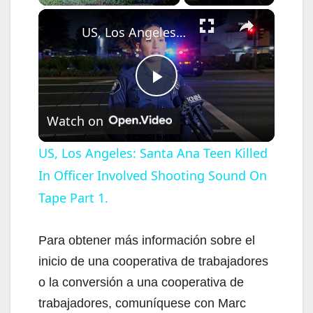
×
US, Los Angeles: Santa Ana Teen Killed In Officer Involved Shooting Sound On Tape Part 1.
P
Watch on
l
US, Los Angeles: Santa Ana Teen Killed
In Officer Involved Shooting Sound On
a
Tape Part 1.
y
Para obtener más información sobre el
V
inicio de una cooperativa de trabajadores
o la conversión a una cooperativa de
i
trabajadores, comuníquese con Marc