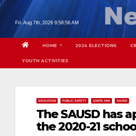
Skip
to
content
Fri. Aug 7th, 2026
9:58:57 AM
HOME
2024 ELECTIONS
C
YOUTH ACTIVITIES
EDUCATION
PUBLIC SAFETY
SANTA ANA
SAUSD
The SAUSD has ap
the 2020-21 schoo