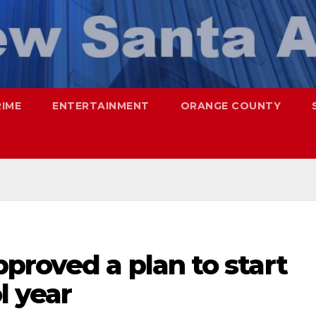
RIME
ENTERTAINMENT
ORANGE COUNTY
proved a plan to start
l year