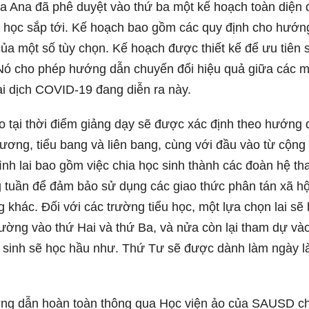
a Ana đã phê duyệt vào thứ ba một kế hoạch toàn diện 
m học sắp tới. Kế hoạch bao gồm các quy định cho hướn
 của một số tùy chọn. Kế hoạch được thiết kế để ưu tiên 
. Nó cho phép hướng dẫn chuyển đổi hiệu quả giữa các 
đại dịch COVID-19 đang diễn ra này.
o tại thời điểm giảng dạy sẽ được xác định theo hướng
ương, tiểu bang và liên bang, cùng với đầu vào từ cộng
nh lai bao gồm việc chia học sinh thành các đoàn hệ t
 tuần để đảm bảo sử dụng các giao thức phân tán xã hộ
 khác. Đối với các trường tiểu học, một lựa chọn lai sẽ 
rường vào thứ Hai và thứ Ba, và nửa còn lại tham dự và
 sinh sẽ học hầu như. Thứ Tư sẽ được dành làm ngày 
ớng dẫn hoàn toàn thông qua Học viện ảo của SAUSD c