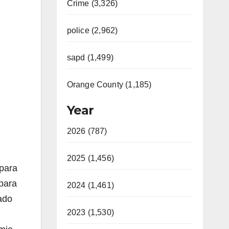
Crime (3,326)
police (2,962)
sapd (1,499)
Orange County (1,185)
Year
2026 (787)
2025 (1,456)
 para
 para
2024 (1,461)
ñado
2023 (1,530)