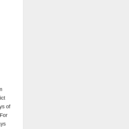
m
ict
ys of
 For
ays