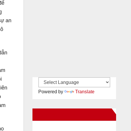
để
g
sự an
mô
 dẫn
ham
i
liên
Powered by
Translate
o
làm
New Santa Ana on Facebook
ho