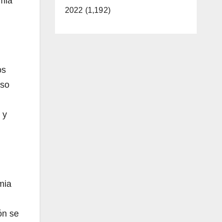
mia
2022 (1,192)
os
uso
 y
mia
ón se