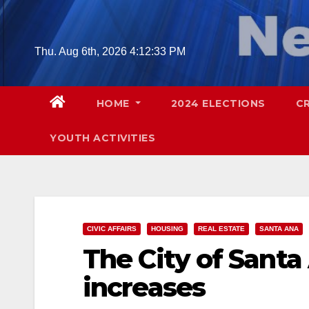
Skip
to
content
Thu. Aug 6th, 2026
4:12:34 PM
HOME
2024 ELECTIONS
C
YOUTH ACTIVITIES
CIVIC AFFAIRS
HOUSING
REAL ESTATE
SANTA ANA
The City of Santa
increases