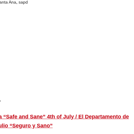
,
anta Ana
sapd
y
Safe and Sane” 4th of July / El Departamento de
ulio “Seguro y Sano”