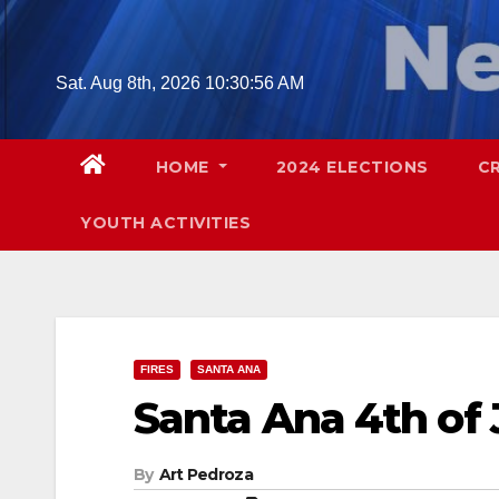
Skip
to
content
Sat. Aug 8th, 2026
10:30:57 AM
HOME
2024 ELECTIONS
C
YOUTH ACTIVITIES
FIRES
SANTA ANA
Santa Ana 4th of 
By
Art Pedroza