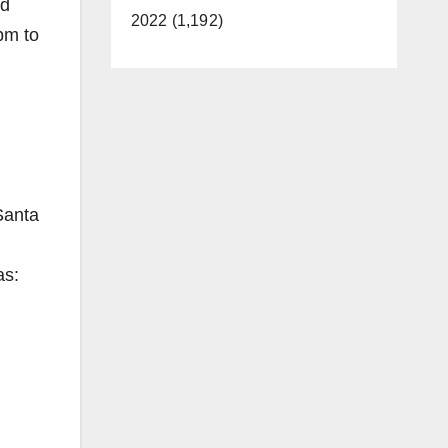
ed
2022 (1,192)
pm to
Santa
as: