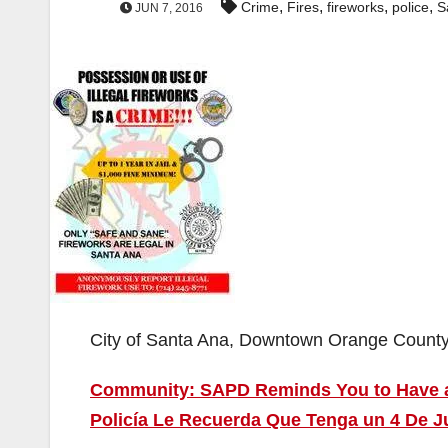
,
,
,
,
Crime
Fires
fireworks
police
S
JUN 7, 2016
City of Santa Ana, Downtown Orange Count
Community: SAPD Reminds You to Have a “
Policía Le Recuerda Que Tenga un 4 De J