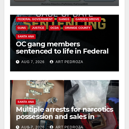
safety
ANAHEIM
CALIFORNIA
CALIFORNIA DEPARTMENT OF JUSTICE
CRIME
FEDERAL GOVERNMENT
GANGS
GARDEN GROVE
GUNS
JUSTICE
OCDA
ORANGE COUNTY
SANTA ANA
OC gang members
sentenced to life in Federal
prison over Mexican Mafia
AUG 7, 2026
ART PEDROZA
hit
SANTA ANA
Multiple arrests for narcotics
possession and sales in
coastal OC
AUG 7, 2026
ART PEDROZA