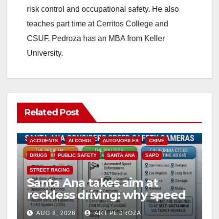
risk control and occupational safety. He also
teaches part time at Cerritos College and
CSUF. Pedroza has an MBA from Keller
University.
Related Post
ACCIDENTS
ALCOHOL
AUTOMOBILES
CRIME
DRUGS
PUBLIC SAFETY
SANTA ANA
SAPD
STREET RACING
Santa Ana takes aim at
reckless driving: why speed
cameras are a win for public
AUG 8, 2026
ART PEDROZA