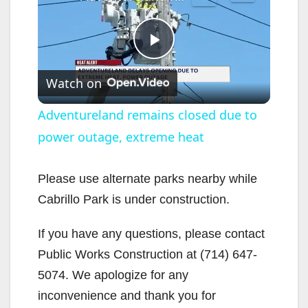
P
Watch on
l
Adventureland remains closed due to
power outage, extreme heat
a
y
Please use alternate parks nearby while
Cabrillo Park is under construction.
V
If you have any questions, please contact
Public Works Construction at (714) 647-
i
5074. We apologize for any
inconvenience and thank you for
d