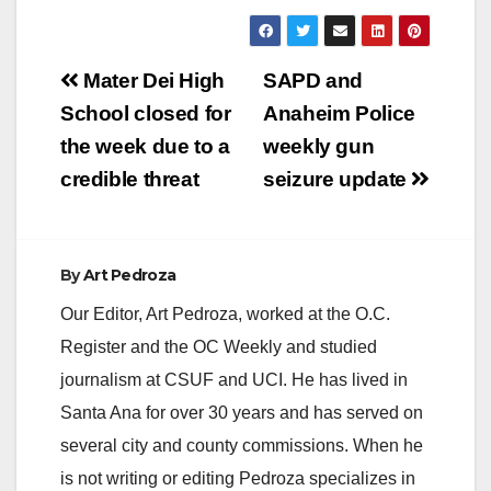
Post
Mater Dei High
SAPD and
navigation
School closed for
Anaheim Police
the week due to a
weekly gun
credible threat
seizure update
By
Art Pedroza
Our Editor, Art Pedroza, worked at the O.C.
Register and the OC Weekly and studied
journalism at CSUF and UCI. He has lived in
Santa Ana for over 30 years and has served on
several city and county commissions. When he
is not writing or editing Pedroza specializes in