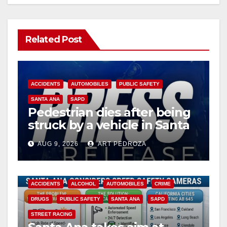
Related Post
ACCIDENTS
AUTOMOBILES
PUBLIC SAFETY
SANTA ANA
SAPD
Pedestrian dies after being
struck by a vehicle in Santa
Ana
AUG 9, 2026
ART PEDROZA
ACCIDENTS
ALCOHOL
AUTOMOBILES
CRIME
DRUGS
PUBLIC SAFETY
SANTA ANA
SAPD
STREET RACING