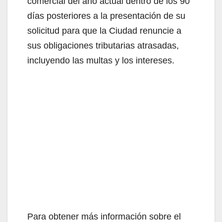
e
comercial del año actual dentro de los 90
días posteriores a la presentación de su
o
solicitud para que la Ciudad renuncie a
sus obligaciones tributarias atrasadas,
incluyendo las multas y los intereses.
Para obtener más información sobre el