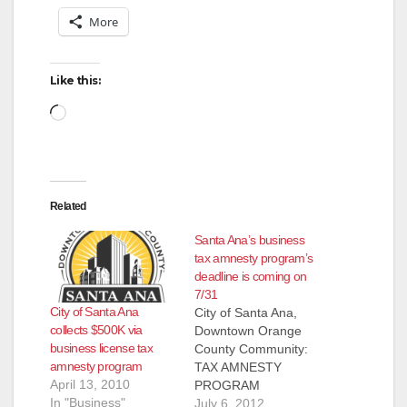
More
Like this:
Loading…
Related
Santa Ana’s business
tax amnesty program’s
deadline is coming on
7/31
City of Santa Ana
City of Santa Ana,
collects $500K via
Downtown Orange
business license tax
County Community:
amnesty program
TAX AMNESTY
April 13, 2010
PROGRAM
In "Business"
DEADLINE FAST
July 6, 2012