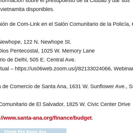
formación sobre el presupuesto de la Ciudad y dar sus
vietnamita disponibles.
ión de Com-Link en el Salón Comunitario de la Policía, 
ca Newhope, 122 N. Newhope St.
de Dios Pentecostal, 1025 W. Memory Lane
rio de Delhi, 505 E. Central Ave.
virtual – https://us06web.zoom.us/j/82133024066, Webinar
ra de Comercio de Santa Ana, 1631 W. Sunflower Ave., S
Comunitario de El Salvador, 1825 W. Civic Center Drive
://www.santa-ana.org/finance/budget
.