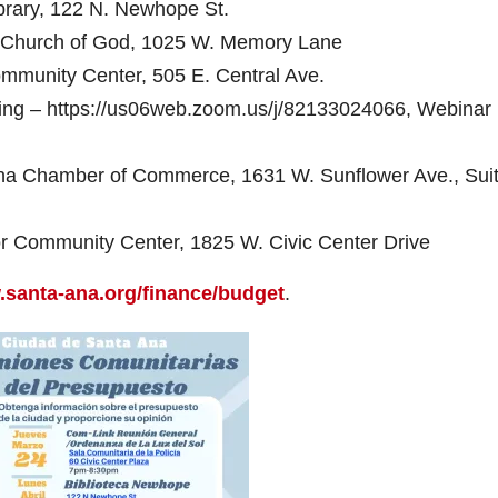
brary, 122 N. Newhope St.
al Church of God, 1025 W. Memory Lane
ommunity Center, 505 E. Central Ave.
eting – https://us06web.zoom.us/j/82133024066, Webinar 
Ana Chamber of Commerce, 1631 W. Sunflower Ave., Sui
or Community Center, 1825 W. Civic Center Drive
.santa-ana.org/finance/budget
.