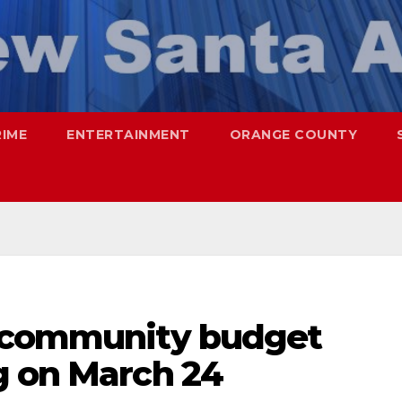
RIME
ENTERTAINMENT
ORANGE COUNTY
c community budget
g on March 24