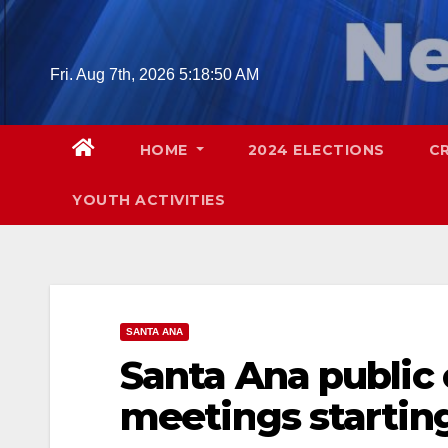
Skip
to
content
Fri. Aug 7th, 2026
5:18:51 AM
HOME
2024 ELECTIONS
C
YOUTH ACTIVITIES
SANTA ANA
Santa Ana publi
meetings startin