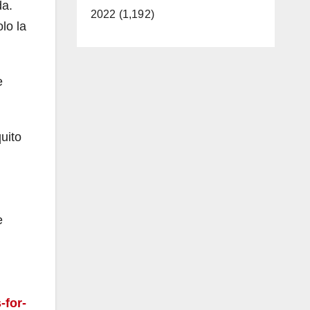
da.
2022 (1,192)
lo la
e
uito
e
-for-