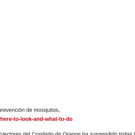
 prevención de mosquitos,
/where-to-look-and-what-to-do
s y Vectores del Condado de Orange ha suspendido todas 