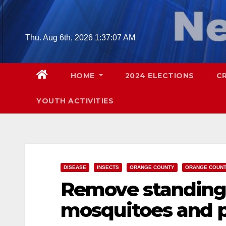
Skip
to
content
Thu. Aug 6th, 2026
1:37:08 AM
HOME
2024 ELECTIONS
C
YOUTH ACTIVITIES
DISEASE
INSECTS
ORANGE COUNTY
ORANGE COUNT
Remove standing 
mosquitoes and p