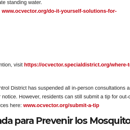
nate standing water.
:
www.ocvector.org/do-it-yourself-solutions-for-
tion, visit
https://ocvector.specialdistrict.org/where-t
ol District has suspended all in-person consultations 
notice. However, residents can still submit a tip for out-o
rces here:
www.ocvector.org/submit-a-tip
da para Prevenir los Mosquit