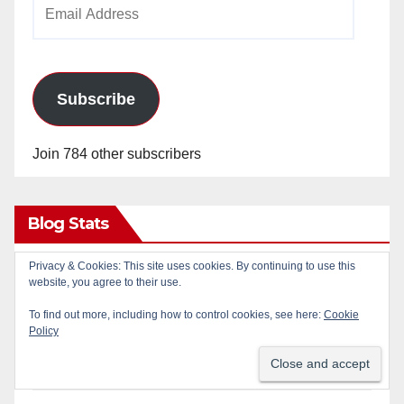
Email
Address
Subscribe
Join 784 other subscribers
Blog Stats
Privacy & Cookies: This site uses cookies. By continuing to use this
24,826,763 hits
website, you agree to their use.
To find out more, including how to control cookies, see here:
Cookie
Policy
RSS - Posts