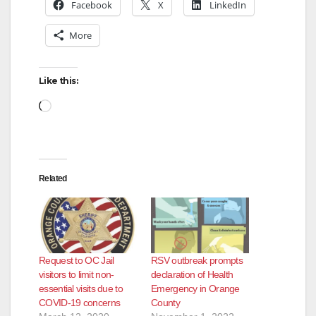
Facebook
X
LinkedIn
More
Like this:
Loading…
Related
Request to OC Jail
RSV outbreak prompts
visitors to limit non-
declaration of Health
essential visits due to
Emergency in Orange
COVID-19 concerns
County