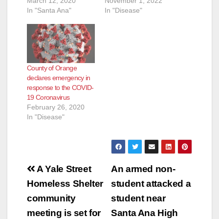
March 12, 2020
November 1, 2022
In "Santa Ana"
In "Disease"
County of Orange
declares emergency in
response to the COVID-
19 Coronavirus
February 26, 2020
In "Disease"
Post
A Yale Street
An armed non-
navigation
Homeless Shelter
student attacked a
community
student near
meeting is set for
Santa Ana High