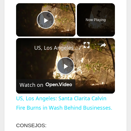
×
Now Playing
Play Video
×
US, Los Angeles: Santa Clarita Calvin Fire Burns in Wash Behind Businesses.
P
Watch on
l
US, Los Angeles: Santa Clarita Calvin
Fire Burns in Wash Behind Businesses.
a
y
CONSEJOS: