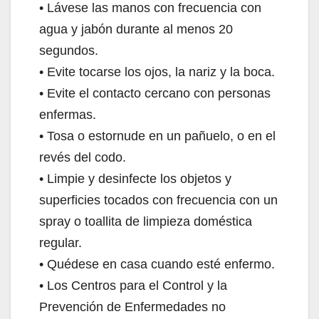
• Lávese las manos con frecuencia con
V
agua y jabón durante al menos 20
segundos.
i
• Evite tocarse los ojos, la nariz y la boca.
• Evite el contacto cercano con personas
d
enfermas.
• Tosa o estornude en un pañuelo, o en el
e
revés del codo.
• Limpie y desinfecte los objetos y
o
superficies tocados con frecuencia con un
spray o toallita de limpieza doméstica
regular.
• Quédese en casa cuando esté enfermo.
• Los Centros para el Control y la
Prevención de Enfermedades no