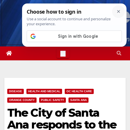
Skip
Fri. Aug 7th, 2026
5:33:31 PM
to
content
DISEASE
HEALTH AND MEDICAL
OC HEALTH CARE
ORANGE COUNTY
PUBLIC SAFETY
SANTA ANA
The City of Santa
Ana responds to the