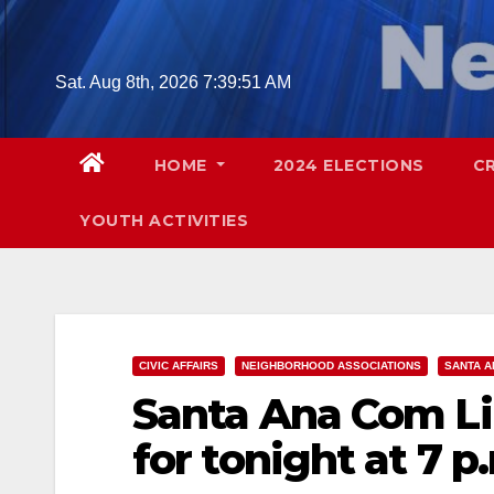
Skip
to
content
Sat. Aug 8th, 2026
7:39:52 AM
HOME
2024 ELECTIONS
C
YOUTH ACTIVITIES
CIVIC AFFAIRS
NEIGHBORHOOD ASSOCIATIONS
SANTA A
Santa Ana Com Li
for tonight at 7 p