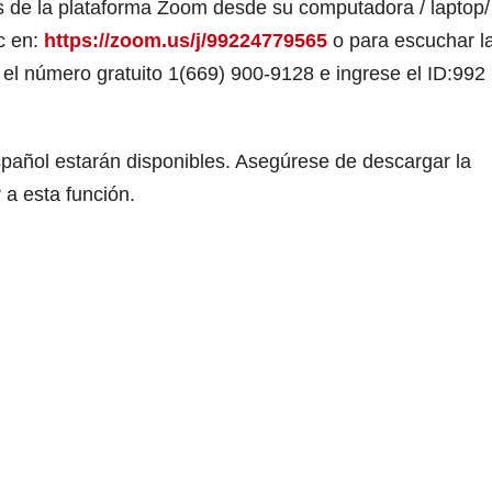
s de la plataforma Zoom desde su computadora / laptop/
ic en:
https://zoom.us/j/99224779565
o para escuchar l
 el número gratuito 1(669) 900-9128 e ingrese el ID:992
español estarán disponibles. Asegúrese de descargar la
 a esta función.