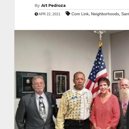
By
Art Pedroza
,
,
Com Link
Neighborhoods
San
APR 22, 2021