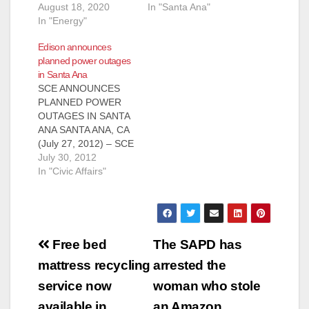
In "Santa Ana"
Emergency effective
August 18, 2020
today, Aug. 18, from 2
In "Energy"
p.m. until 11:59 p.m.
Edison announces
Due to the heat event
planned power outages
and demand on the
in Santa Ana
system, CAISO
SCE ANNOUNCES
advised it may move
PLANNED POWER
into a Stage 3
OUTAGES IN SANTA
Emergency later
ANA SANTA ANA, CA
today that would
(July 27, 2012) – SCE
result…
notified the City of
July 30, 2012
Santa Ana that it will
In "Civic Affairs"
be performing
maintenance on the
electrical system in
the area. In order to
Post
perform this work
Free bed
The SAPD has
safely, SCE must
navigation
mattress recycling
arrested the
temporarily interrupt
electric service and
service now
woman who stole
turn…
available in
an Amazon