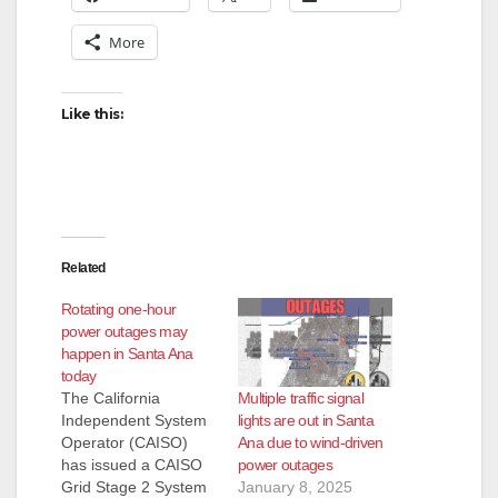
More
Like this:
Related
Rotating one-hour
power outages may
happen in Santa Ana
today
Multiple traffic signal
The California
lights are out in Santa
Independent System
Ana due to wind-driven
Operator (CAISO)
power outages
has issued a CAISO
January 8, 2025
Grid Stage 2 System