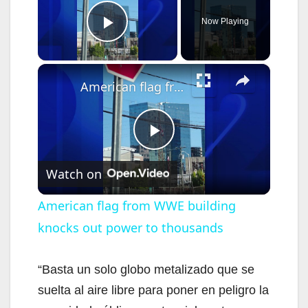
Now Playing
Play Video
×
American flag from WWE building knocks out power to thousands
P
Watch on
l
American flag from WWE building
knocks out power to thousands
a
y
“Basta un solo globo metalizado que se
suelta al aire libre para poner en peligro la