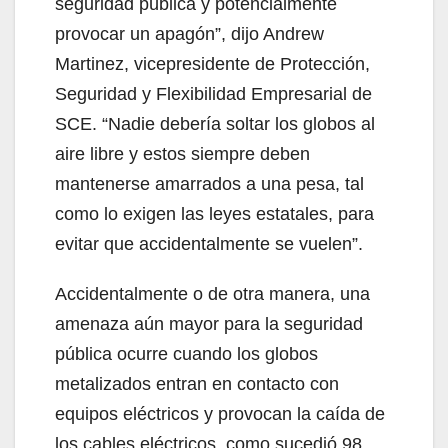
V
seguridad pública y potencialmente
provocar un apagón”, dijo Andrew
i
Martinez, vicepresidente de Protección,
Seguridad y Flexibilidad Empresarial de
d
SCE. “Nadie debería soltar los globos al
aire libre y estos siempre deben
e
mantenerse amarrados a una pesa, tal
como lo exigen las leyes estatales, para
o
evitar que accidentalmente se vuelen”.
Accidentalmente o de otra manera, una
amenaza aún mayor para la seguridad
pública ocurre cuando los globos
metalizados entran en contacto con
equipos eléctricos y provocan la caída de
los cables eléctricos, como sucedió 98