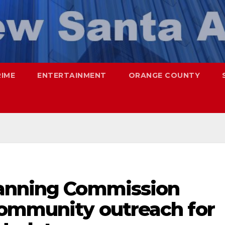
RIME
ENTERTAINMENT
ORANGE COUNTY
lanning Commission
community outreach for