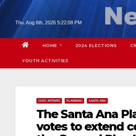
Skip
to
content
Thu. Aug 6th, 2026
5:22:09 PM
HOME
2024 ELECTIONS
C
YOUTH ACTIVITIES
CIVIC AFFAIRS
PLANNING
SANTA ANA
The Santa Ana P
votes to extend 