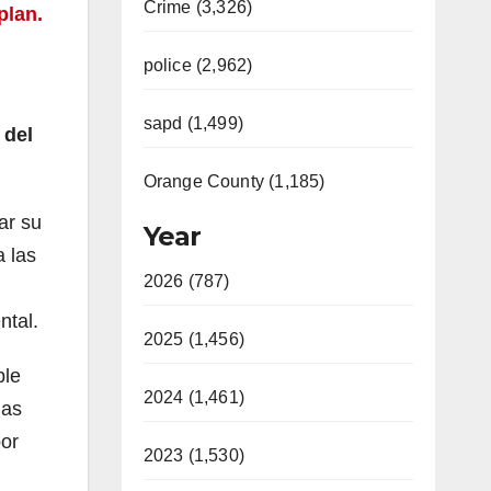
Crime (3,326)
plan.
police (2,962)
sapd (1,499)
 del
Orange County (1,185)
ar su
Year
a las
2026 (787)
ntal.
2025 (1,456)
ble
2024 (1,461)
las
por
2023 (1,530)