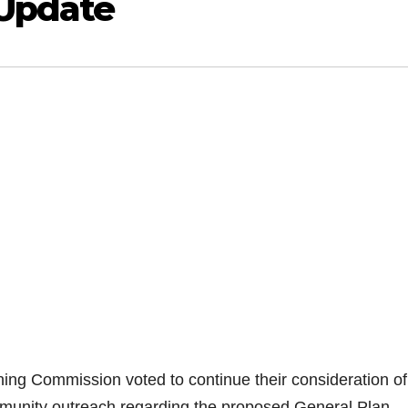
 Update
ing Commission voted to continue their consideration of
ommunity outreach regarding the proposed General Plan