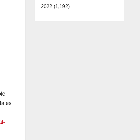
2022 (1,192)
ble
tales
l-