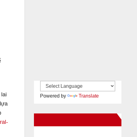
ế
lai
Powered by
Translate
dựa
p
New Santa Ana on Facebook
ral-