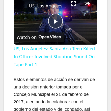
US, Los Angeles: Santa Ana Teen Killed In Officer Involved Shooting Sound On Tape Part 1.
P
Watch on
l
US, Los Angeles: Santa Ana Teen Killed
In Officer Involved Shooting Sound On
a
Tape Part 1.
y
Estos elementos de acción se derivan de
V
una decisión anterior tomada por el
Concejo Municipal el 21 de febrero de
i
2017, alentando la colaborar con el
gobierno del estado y del condado, así