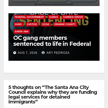
safety
ANAHEIM
CALIFORNIA
CALIFORNIA DEPARTMENT OF JUSTICE
CRIME
FEDERAL GOVERNMENT
GANGS
GARDEN GROVE
GUNS
JUSTICE
OCDA
ORANGE COUNTY
SANTA ANA
OC gang members
sentenced to life in Federal
prison over Mexican Mafia
AUG 7, 2026
ART PEDROZA
hit
5 thoughts on “The Santa Ana City
Council explains why they are funding
legal services for detained
immigrants”