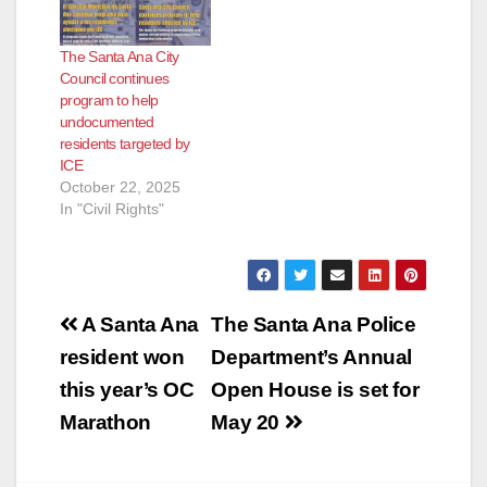
The Santa Ana City
Council continues
program to help
undocumented
residents targeted by
ICE
October 22, 2025
In "Civil Rights"
Post
A Santa Ana
The Santa Ana Police
navigation
resident won
Department’s Annual
this year’s OC
Open House is set for
Marathon
May 20