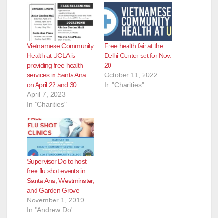
Vietnamese Community
Free health fair at the
Health at UCLA is
Delhi Center set for Nov.
providing free health
20
services in Santa Ana
October 11, 2022
on April 22 and 30
In "Charities"
April 7, 2023
In "Charities"
Supervisor Do to host
free flu shot events in
Santa Ana, Westminster,
and Garden Grove
November 1, 2019
In "Andrew Do"