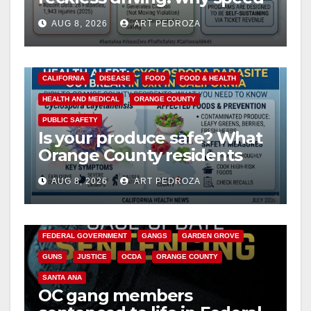
cameras are a win for public
AUG 8, 2026
ART PEDROZA
safety
CALIFORNIA
DISEASE
FOOD
FOOD & HEALTH
HEALTH AND MEDICAL
ORANGE COUNTY
PUBLIC SAFETY
Is your produce safe? What
Orange County residents
need to know about the
AUG 8, 2026
ART PEDROZA
Cyclospora Parasite
ANAHEIM
CALIFORNIA
CALIFORNIA DEPARTMENT OF JUSTICE
CRIME
FEDERAL GOVERNMENT
GANGS
GARDEN GROVE
GUNS
JUSTICE
OCDA
ORANGE COUNTY
SANTA ANA
OC gang members