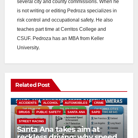
several city and county commissions. When he
is not writing or editing Pedroza specializes in
risk control and occupational safety. He also
teaches part time at Cerritos College and
CSUF. Pedroza has an MBA from Keller
University.
Related Post
ACCIDENTS
ALCOHOL
AUTOMOBILES
CRIME
DRUGS
PUBLIC SAFETY
SANTA ANA
SAPD
STREET RACING
Santa Ana takes aim at
reckless driving: why speed