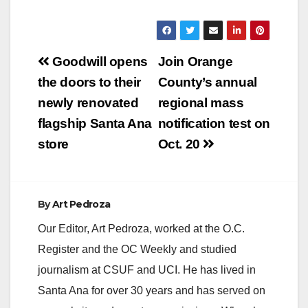
Post
Goodwill opens
Join Orange
navigation
the doors to their
County’s annual
newly renovated
regional mass
flagship Santa Ana
notification test on
store
Oct. 20
By
Art Pedroza
Our Editor, Art Pedroza, worked at the O.C.
Register and the OC Weekly and studied
journalism at CSUF and UCI. He has lived in
Santa Ana for over 30 years and has served on