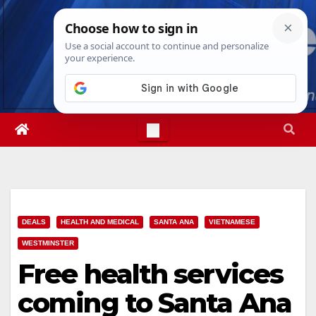
Skip
Sat. Aug 8th, 2026
5:24:08 AM
to
content
DEALS
HEALTH AND MEDICAL
SANTA ANA
VIETNAMESE
WESTMINSTER
Free health services
coming to Santa Ana