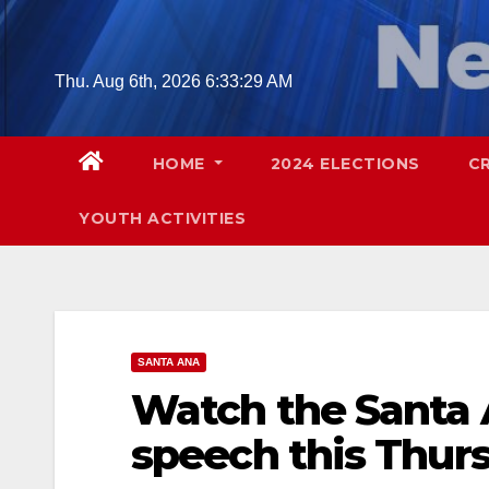
Skip
to
content
Thu. Aug 6th, 2026
6:33:31 AM
HOME
2024 ELECTIONS
C
YOUTH ACTIVITIES
SANTA ANA
Watch the Santa A
speech this Thur