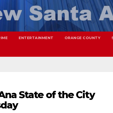
RIME
ENTERTAINMENT
ORANGE COUNTY
na State of the City
sday