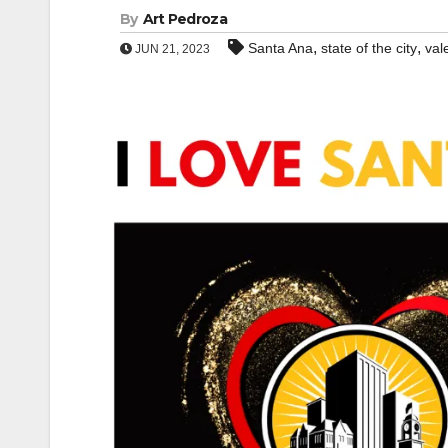
By
Art Pedroza
,
,
Santa Ana
state of the city
val
JUN 21, 2023