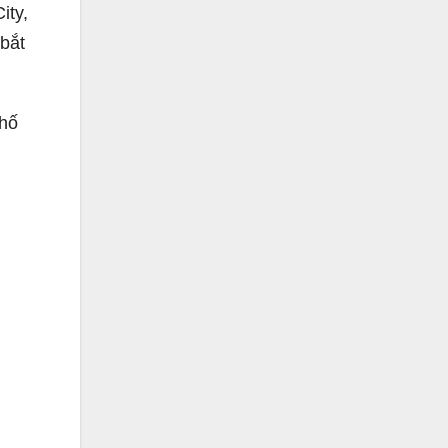
ity,
 bắt
Phố