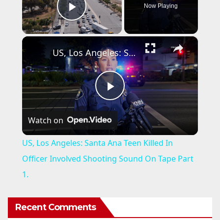
Now Playing
Play Video
×
US, Los Angeles: Santa Ana Teen Killed In Officer Involved Shooting Sound On Tape Part 1.
P
Watch on
l
US, Los Angeles: Santa Ana Teen Killed In
a
Officer Involved Shooting Sound On Tape Part
1.
y
Recent Comments
V