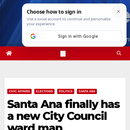
Skip
Fri. Aug 7th, 2026
7:47:03 AM
to
content
CIVIC AFFAIRS
ELECTIONS
POLITICS
SANTA ANA
Santa Ana finally has
a new City Council
ward map