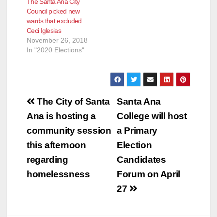
The Santa Ana City
Council picked new
wards that excluded
Ceci Iglesias
November 26, 2018
In "2020 Elections"
Post
The City of Santa
Santa Ana
navigation
Ana is hosting a
College will host
community session
a Primary
this afternoon
Election
regarding
Candidates
homelessness
Forum on April
27