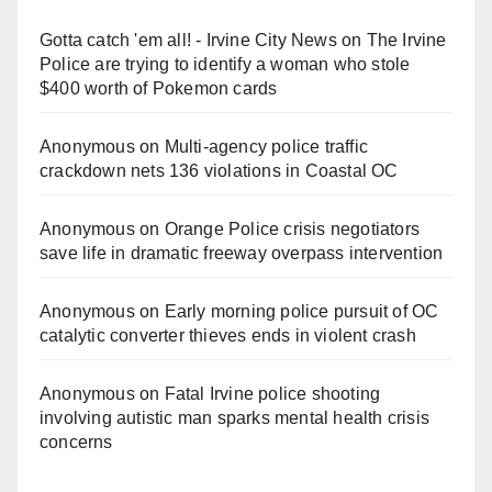
Gotta catch 'em all! - Irvine City News
on
The Irvine
i
Police are trying to identify a woman who stole
$400 worth of Pokemon cards
d
Anonymous
on
Multi‑agency police traffic
crackdown nets 136 violations in Coastal OC
e
Anonymous
on
Orange Police crisis negotiators
o
save life in dramatic freeway overpass intervention
Anonymous
on
Early morning police pursuit of OC
catalytic converter thieves ends in violent crash
Anonymous
on
Fatal Irvine police shooting
involving autistic man sparks mental health crisis
concerns