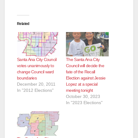
Related
Santa Ana City Council
The Santa Ana City
votes unanimously to
Council will decide the
change Council ward
fate of the Recall
boundaries
Election against Jessie
December 20, 2011
Lopez at a special
In "2012 Elections"
meeting tonight
October 30, 2023
In "2023 Elections"