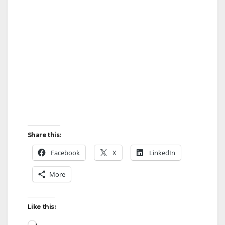
V
i
d
e
o
Share this:
Facebook
X
LinkedIn
More
Like this:
Loading…