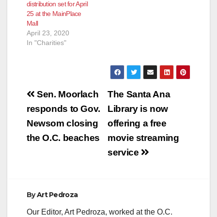
distribution set for April
25 at the MainPlace
Mall
April 23, 2020
In "Charities"
Post
Sen. Moorlach
The Santa Ana
navigation
responds to Gov.
Library is now
Newsom closing
offering a free
the O.C. beaches
movie streaming
service
By
Art Pedroza
Our Editor, Art Pedroza, worked at the O.C.