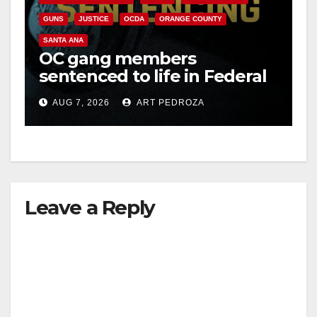
GUNS
JUSTICE
OCDA
ORANGE COUNTY
SANTA ANA
OC gang members
sentenced to life in Federal
prison over Mexican Mafia
AUG 7, 2026
ART PEDROZA
hit
Leave a Reply