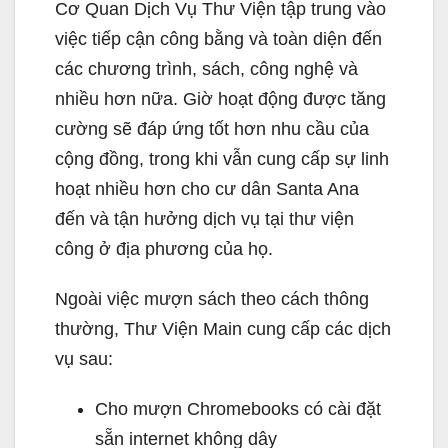
Cơ Quan Dịch Vụ Thư Viện tập trung vào
việc tiếp cận công bằng và toàn diện đến
các chương trình, sách, công nghệ và
nhiều hơn nữa. Giờ hoạt động được tăng
cường sẽ đáp ứng tốt hơn nhu cầu của
cộng đồng, trong khi vẫn cung cấp sự linh
hoạt nhiều hơn cho cư dân Santa Ana
đến và tận hưởng dịch vụ tại thư viện
công ở địa phương của họ.
Ngoài việc mượn sách theo cách thông
thường, Thư Viện Main cung cấp các dịch
vụ sau:
Cho mượn Chromebooks có cài đặt
sẵn internet không dây