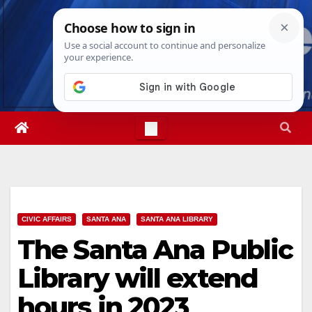
Skip
Mon. Aug 10th, 2026
12:13:08 PM
to
content
CIVIC AFFAIRS
SANTA ANA
SANTA ANA LIBRARY
The Santa Ana Public
Library will extend
hours in 2023