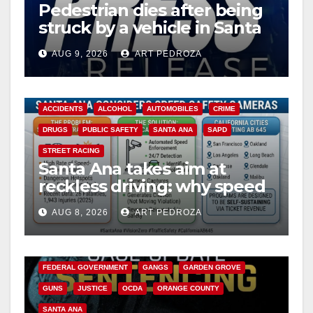
Pedestrian dies after being
struck by a vehicle in Santa
Ana
AUG 9, 2026
ART PEDROZA
ACCIDENTS
ALCOHOL
AUTOMOBILES
CRIME
DRUGS
PUBLIC SAFETY
SANTA ANA
SAPD
STREET RACING
Santa Ana takes aim at
reckless driving: why speed
cameras are a win for public
AUG 8, 2026
ART PEDROZA
safety
ANAHEIM
CALIFORNIA
CALIFORNIA DEPARTMENT OF JUSTICE
CRIME
FEDERAL GOVERNMENT
GANGS
GARDEN GROVE
GUNS
JUSTICE
OCDA
ORANGE COUNTY
SANTA ANA