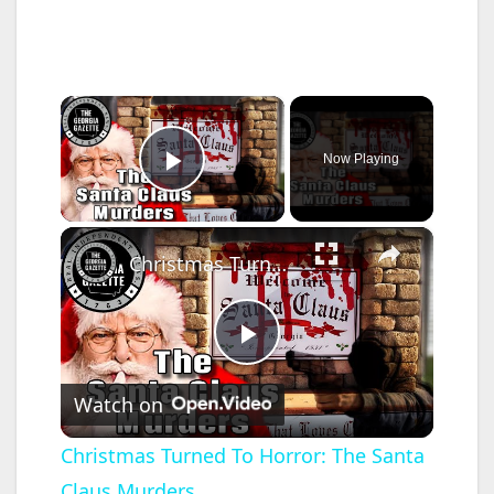
×
Now Playing
Play Video
×
Christmas Turned To Horror: The Santa Claus Murders
P
Watch on
l
Christmas Turned To Horror: The Santa
Claus Murders