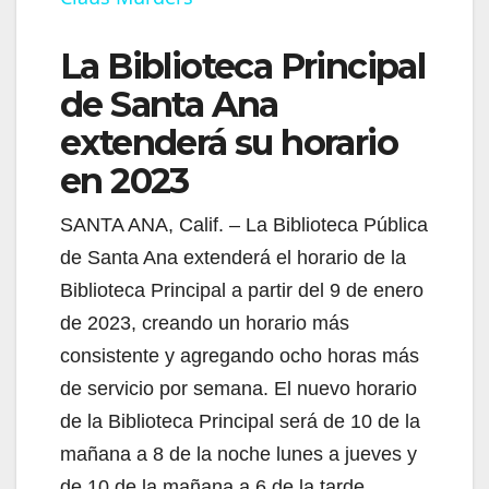
a
La Biblioteca Principal
y
de Santa Ana
V
extenderá su horario
en 2023
i
SANTA ANA, Calif. – La Biblioteca Pública
de Santa Ana extenderá el horario de la
d
Biblioteca Principal a partir del 9 de enero
de 2023, creando un horario más
e
consistente y agregando ocho horas más
de servicio por semana. El nuevo horario
o
de la Biblioteca Principal será de 10 de la
mañana a 8 de la noche lunes a jueves y
de 10 de la mañana a 6 de la tarde