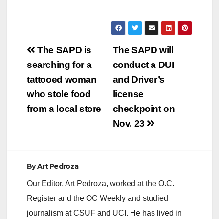
Post
The SAPD is
The SAPD will
navigation
searching for a
conduct a DUI
tattooed woman
and Driver’s
who stole food
license
from a local store
checkpoint on
Nov. 23
By
Art Pedroza
Our Editor, Art Pedroza, worked at the O.C.
Register and the OC Weekly and studied
journalism at CSUF and UCI. He has lived in