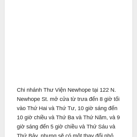
Chi nhánh Thư Viện Newhope tại 122 N.
Newhope St. mở cửa từ trưa đến 8 giờ tối
vào Thứ Hai và Thứ Tư, 10 giờ sáng đến
10 giờ chiều và Thứ Ba và Thứ Năm, và 9
giờ sáng đến 5 giờ chiều và Thứ Sáu và
Thứ Bảy, nhưng sẽ có một thay đổi nhỏ