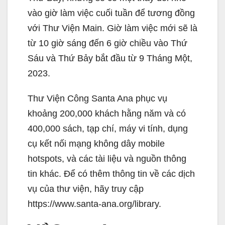
vào giờ làm việc cuối tuần để tương đồng
với Thư Viện Main. Giờ làm việc mới sẽ là
từ 10 giờ sáng đến 6 giờ chiều vào Thứ
Sáu và Thứ Bảy bắt đầu từ 9 Tháng Một,
2023.
Thư Viện Công Santa Ana phục vụ
khoảng 200,000 khách hằng năm và có
400,000 sách, tạp chí, máy vi tính, dụng
cụ kết nối mạng không dây mobile
hotspots, và các tài liệu và nguồn thông
tin khác. Để có thêm thông tin về các dịch
vụ của thư viện, hãy truy cập
https://www.santa-ana.org/library.