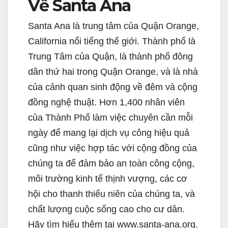
Về Santa Ana
Santa Ana là trung tâm của Quận Orange,
California nổi tiếng thế giới. Thành phố là
Trung Tâm của Quận, là thành phố đông
dân thứ hai trong Quận Orange, và là nhà
của cảnh quan sinh động về đêm và cộng
đồng nghệ thuật. Hơn 1,400 nhân viên
của Thành Phố làm việc chuyên cần mỗi
ngày để mang lại dịch vụ công hiệu quả
cũng như việc hợp tác với cộng đồng của
chúng ta để đảm bảo an toàn công cộng,
môi trường kinh tế thịnh vượng, các cơ
hội cho thanh thiếu niên của chúng ta, và
chất lượng cuộc sống cao cho cư dân.
Hãy tìm hiểu thêm tại www.santa-ana.org.