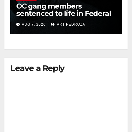
OC gang members
sentenced to life in Federal
prison over Mexican Mafia
AUG 7, 2026
ART PEDROZA
hit
Leave a Reply