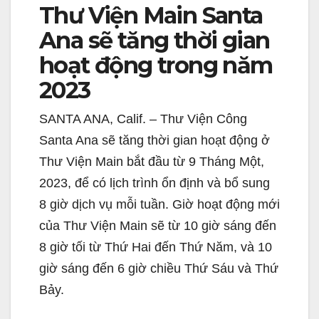
Thư Viện Main Santa
Ana sẽ tăng thời gian
hoạt động trong năm
2023
SANTA ANA, Calif. – Thư Viện Công
Santa Ana sẽ tăng thời gian hoạt động ở
Thư Viện Main bắt đầu từ 9 Tháng Một,
2023, để có lịch trình ổn định và bổ sung
8 giờ dịch vụ mỗi tuần. Giờ hoạt động mới
của Thư Viện Main sẽ từ 10 giờ sáng đến
8 giờ tối từ Thứ Hai đến Thứ Năm, và 10
giờ sáng đến 6 giờ chiều Thứ Sáu và Thứ
Bảy.