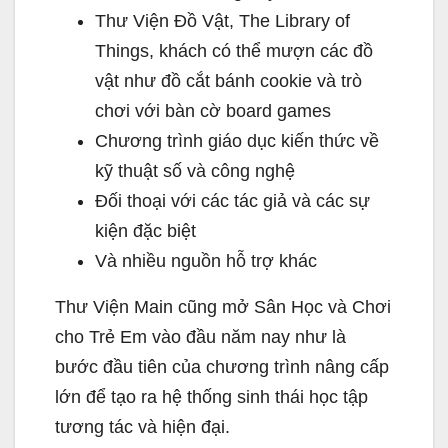
Thư Viện Đồ Vật, The Library of
Things, khách có thể mượn các đồ
vật như đồ cắt bánh cookie và trò
chơi với bàn cờ board games
Chương trình giáo dục kiến thức về
kỹ thuật số và công nghệ
Đối thoại với các tác giả và các sự
kiện đặc biệt
Và nhiều nguồn hỗ trợ khác
Thư Viện Main cũng mở Sân Học và Chơi
cho Trẻ Em vào đầu năm nay như là
bước đầu tiên của chương trình nâng cấp
lớn để tạo ra hệ thống sinh thái học tập
tương tác và hiện đại.