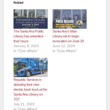
Related
The Santa Ana Public
Santa Ana’s Main
Library has extended
Library set to begin
their hours
renovation on June 20
January 9, 2023
June 12, 2024
In "Civic Affairs"
In "Civic Affairs"
Republic Services is
debuting their new
electric trash truck at the
Santa Ana Library on
7/27
July 21, 2023
In "Civic Affairs"