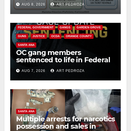
cameras are a win for public
AUG 8, 2026
ART PEDROZA
safety
ANAHEIM
CALIFORNIA
CALIFORNIA DEPARTMENT OF JUSTICE
CRIME
FEDERAL GOVERNMENT
GANGS
GARDEN GROVE
GUNS
JUSTICE
OCDA
ORANGE COUNTY
SANTA ANA
OC gang members
sentenced to life in Federal
prison over Mexican Mafia
AUG 7, 2026
ART PEDROZA
hit
SANTA ANA
Multiple arrests for narcotics
possession and sales in