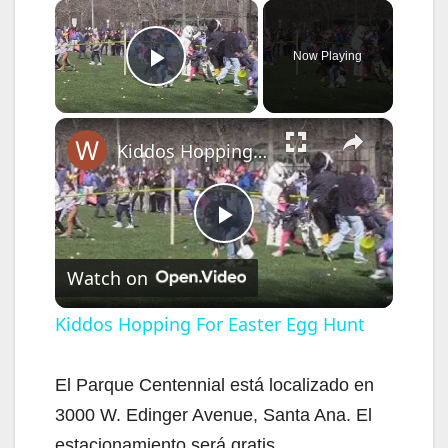
×
Now Playing
Play Video
×
Kiddos Hopping For Easter Egg Hunt
P
Watch on
l
Kiddos Hopping For Easter Egg Hunt
a
El Parque Centennial está localizado en
3000 W. Edinger Avenue, Santa Ana. El
y
estacionamiento será gratis.