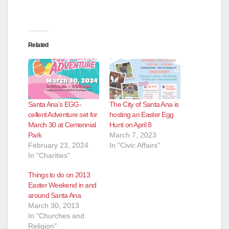
Related
Santa Ana’s EGG-
The City of Santa Ana is
cellent Adventure set for
hosting an Easter Egg
March 30 at Centennial
Hunt on April 8
Park
March 7, 2023
February 23, 2024
In "Civic Affairs"
In "Charities"
Things to do on 2013
Easter Weekend in and
around Santa Ana
March 30, 2013
In "Churches and
Religion"