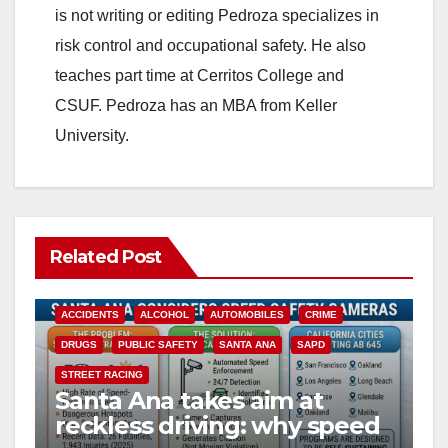
is not writing or editing Pedroza specializes in
risk control and occupational safety. He also
teaches part time at Cerritos College and
CSUF. Pedroza has an MBA from Keller
University.
Related Post
ACCIDENTS
ALCOHOL
AUTOMOBILES
CRIME
DRUGS
PUBLIC SAFETY
SANTA ANA
SAPD
STREET RACING
Santa Ana takes aim at
reckless driving: why speed