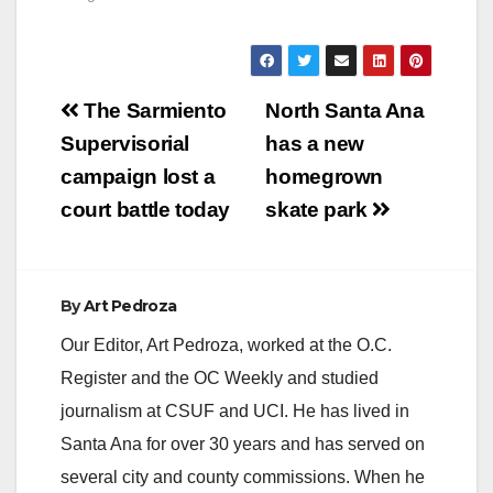
Post
The Sarmiento
North Santa Ana
navigation
Supervisorial
has a new
campaign lost a
homegrown
court battle today
skate park
By
Art Pedroza
Our Editor, Art Pedroza, worked at the O.C.
Register and the OC Weekly and studied
journalism at CSUF and UCI. He has lived in
Santa Ana for over 30 years and has served on
several city and county commissions. When he