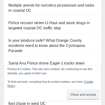
Multiple arrests for narcotics possession and sales
in coastal OC
Police recover stolen U-Haul and seize drugs in
targeted coastal OC traffic stop
Is your produce safe? What Orange County
residents need to know about the Cyclospora
Parasite
Santa Ana Police drone Eagle-1 tracks down
violent porch thief in minutes
Privacy & Cookies: This site uses cookies. By continuing to use this
website, you agree to their use.
Irvine Police use drone to stop Santa Ana DUI
To find out more, including how to control cookies, see here:
Cookie
suspect after near-miss collision
Policy
Stolen car recovered after high-speed pursuit and
foot chase in west OC