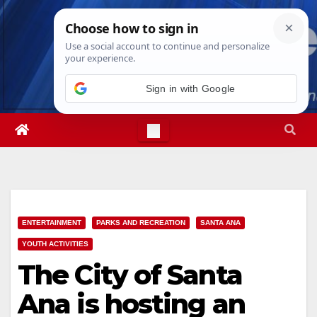
Skip
Sun. Aug 9th, 2026
10:52:44 AM
to
content
Sign in with Google
ENTERTAINMENT
PARKS AND RECREATION
SANTA ANA
YOUTH ACTIVITIES
The City of Santa
Ana is hosting an