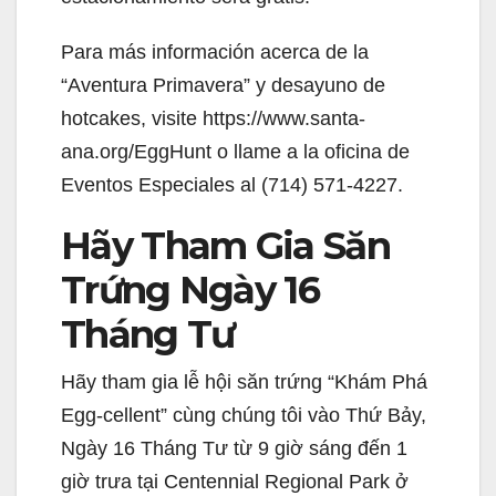
V
Para más información acerca de la
“Aventura Primavera” y desayuno de
i
hotcakes, visite https://www.santa-
ana.org/EggHunt o llame a la oficina de
d
Eventos Especiales al (714) 571-4227.
e
Hãy Tham Gia Săn
Trứng Ngày 16
o
Tháng Tư
Hãy tham gia lễ hội săn trứng “Khám Phá
Egg-cellent” cùng chúng tôi vào Thứ Bảy,
Ngày 16 Tháng Tư từ 9 giờ sáng đến 1
giờ trưa tại Centennial Regional Park ở