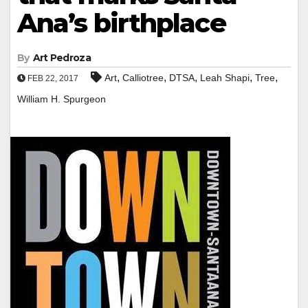
Ana’s birthplace
By
Art Pedroza
,
,
,
,
,
Art
Calliotree
DTSA
Leah Shapi
Tree
FEB 22, 2017
William H. Spurgeon