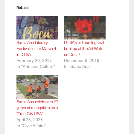
Related
Santa Ana Literary
DTSA’s old buildings will
Festival set for March 4
be lit up at the Art Walk
in DTSA
on Dec. 7
February 20, 2017
December 6, 2019
In "Arts and Culture"
In "Santa Ana"
Santa Ana celebrates 27
years of recognition as a
“Tree City USA”
April 25, 2026
In "Civic Affairs"