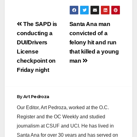
Post
The SAPD is
Santa Ana man
navigation
conducting a
convicted of a
DUI/Drivers
felony hit and run
License
that killed a young
checkpoint on
man
Friday night
By
Art Pedroza
Our Editor, Art Pedroza, worked at the O.C.
Register and the OC Weekly and studied
journalism at CSUF and UCI. He has lived in
Santa Ana for over 30 years and has served on