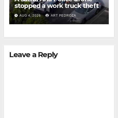
stopped a work truck theft
in progress
AUG 4, 2026
ART PEDROZA
Leave a Reply