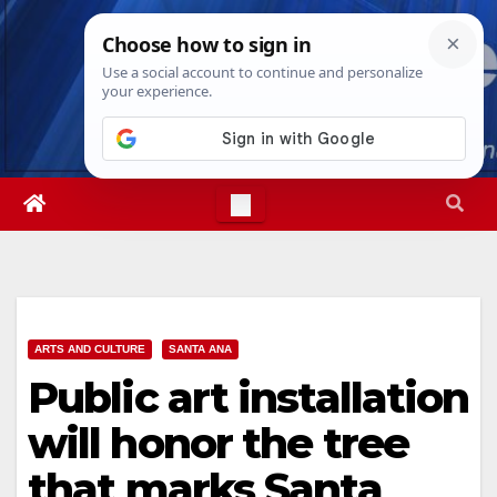
Skip
Wed. Aug 5th, 2026
4:06:47 AM
to
content
ARTS AND CULTURE
SANTA ANA
Public art installation
will honor the tree
that marks Santa