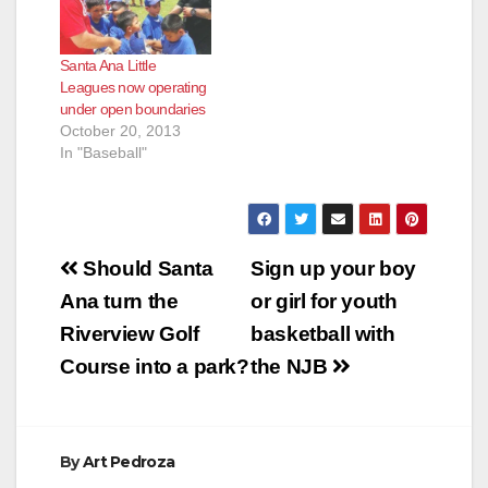
Santa Ana Little
Leagues now operating
under open boundaries
October 20, 2013
In "Baseball"
Post
Should Santa
Sign up your boy
navigation
Ana turn the
or girl for youth
Riverview Golf
basketball with
Course into a park?
the NJB
By
Art Pedroza