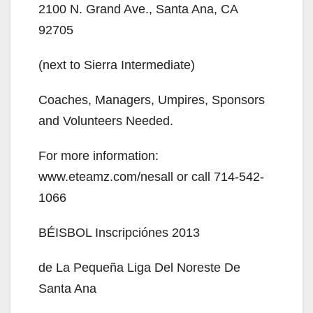
2100 N. Grand Ave., Santa Ana, CA
V
92705
i
(next to Sierra Intermediate)
d
Coaches, Managers, Umpires, Sponsors
and Volunteers Needed.
e
For more information:
www.eteamz.com/nesall or call 714-542-
o
1066
BÉISBOL Inscripciónes 2013
de La Pequeña Liga Del Noreste De
Santa Ana