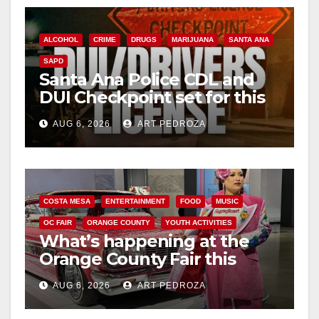
ALCOHOL
CRIME
DRUGS
MARIJUANA
SANTA ANA
SAPD
Santa Ana Police CDL and
DUI Checkpoint set for this
Friday night, August 7
AUG 6, 2026
ART PEDROZA
COSTA MESA
ENTERTAINMENT
FOOD
MUSIC
OC FAIR
ORANGE COUNTY
YOUTH ACTIVITIES
What’s happening at the
Orange County Fair this
week
AUG 6, 2026
ART PEDROZA