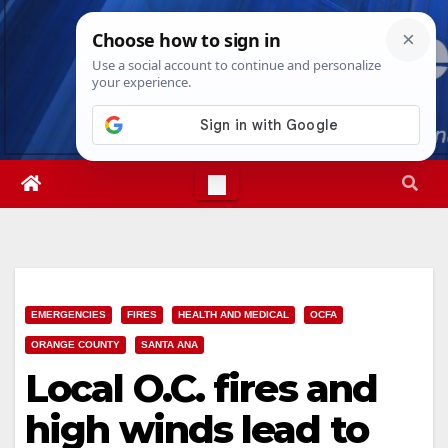
Skip
Fri. Aug 7th, 2026
7:04:04 AM
to
content
EMERGENCIES
FIRES
HEALTH AND MEDICAL
OCFA
ORANGE COUNTY
SANTA ANA
Local O.C. fires and
high winds lead to