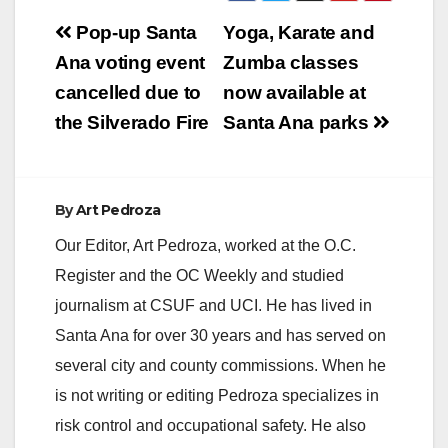
Post
Pop-up Santa
Yoga, Karate and
navigation
Ana voting event
Zumba classes
cancelled due to
now available at
the Silverado Fire
Santa Ana parks
By
Art Pedroza
Our Editor, Art Pedroza, worked at the O.C.
Register and the OC Weekly and studied
journalism at CSUF and UCI. He has lived in
Santa Ana for over 30 years and has served on
several city and county commissions. When he
is not writing or editing Pedroza specializes in
risk control and occupational safety. He also