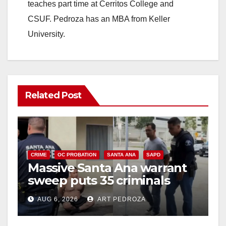
teaches part time at Cerritos College and
CSUF. Pedroza has an MBA from Keller
University.
Related Post
CRIME
OC PROBATION
SANTA ANA
SAPD
Massive Santa Ana warrant
sweep puts 35 criminals
behind bars amid recidivism
AUG 6, 2026
ART PEDROZA
surge