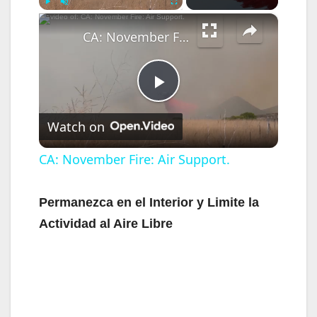
×
Play
Unmute
Fullscreen
CA: November Fire: Air Support.
P
Watch on
l
CA: November Fire: Air Support.
a
Permanezca en el Interior y Limite la
Actividad al Aire Libre
y
V
i