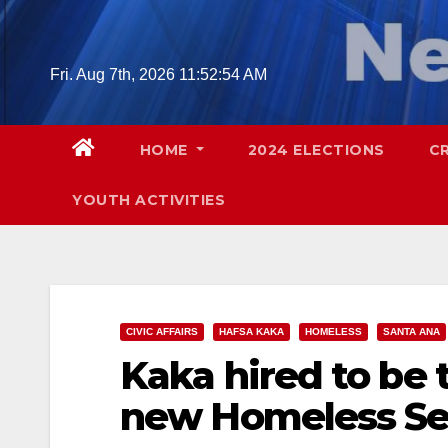
Skip
to
content
Fri. Aug 7th, 2026
11:52:55 AM
HOME
2024 ELECTIONS
C
YOUTH ACTIVITIES
CIVIC AFFAIRS
HAFSA KAKA
HOMELESS
SANTA ANA
Kaka hired to be 
new Homeless Se