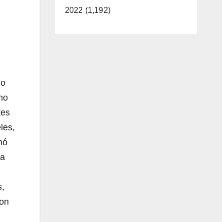
2022 (1,192)
ho
mo
tes
les,
nó
 a
s,
con