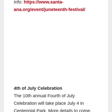
Info:
https://www.santa-
d
ana.org/event/juneteenth-festival/
e
o
4th of July Celebration
The 10th annual Fourth of July
Celebration will take place July 4 in
Centennial Park. More details to come.