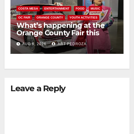
COSTA MESA
ENTERTAINMENT
FOOD
MUSIC
OC FAIR
ORANGE COUNTY
YOUTH ACTIVITIES
What’s happening at the
Orange County Fair this
week
AUG 6, 2026
ART PEDROZA
Leave a Reply