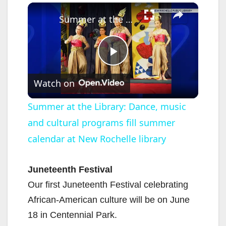
×
Summer at the Library: Dance, music and cultural programs fill summer calendar at New Rochelle library
P
Watch on
l
Summer at the Library: Dance, music
and cultural programs fill summer
a
calendar at New Rochelle library
y
Juneteenth Festival
V
Our first Juneteenth Festival celebrating
African-American culture will be on June
i
18 in Centennial Park.