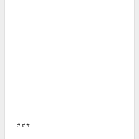
# # #