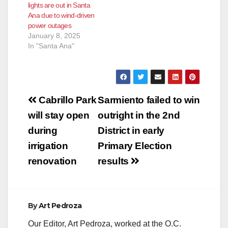
lights are out in Santa
Ana due to wind-driven
power outages
January 8, 2025
In "Santa Ana"
Post
Cabrillo Park
Sarmiento failed to win
navigation
will stay open
outright in the 2nd
during
District in early
irrigation
Primary Election
renovation
results
By
Art Pedroza
Our Editor, Art Pedroza, worked at the O.C.