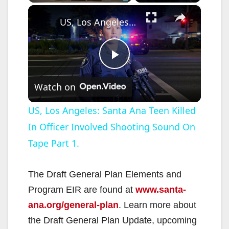
×
US, Los Angeles: Santa Ana Teen Killed In Officer Involved Shooting Sound On Tape Part 1.
P
Watch on
l
US, Los Angeles: Santa Ana Teen Killed
In Officer Involved Shooting Sound On
a
Tape Part 1.
y
The Draft General Plan Elements and
V
Program EIR are found at
www.santa-
ana.org/general-plan
. Learn more about
i
the Draft General Plan Update, upcoming