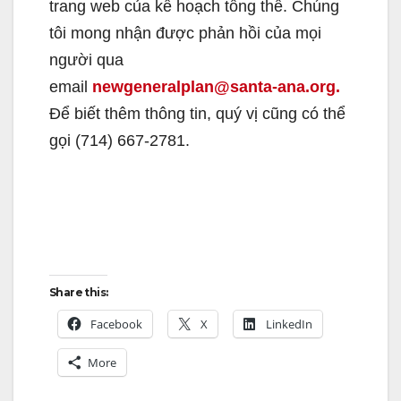
trang web của kế hoạch tổng thể. Chúng
tôi mong nhận được phản hồi của mọi
người qua
email
newgeneralplan@santa-ana.org.
Để biết thêm thông tin, quý vị cũng có thể
gọi (714) 667-2781.
Share this:
Facebook
X
LinkedIn
More