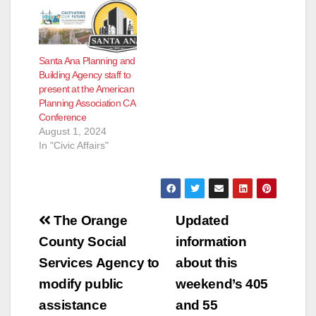
Santa Ana Planning and
Building Agency staff to
present at the American
Planning Association CA
Conference
August 1, 2024
In "Civic Affairs"
Post
The Orange
Updated
navigation
County Social
information
Services Agency to
about this
modify public
weekend’s 405
assistance
and 55