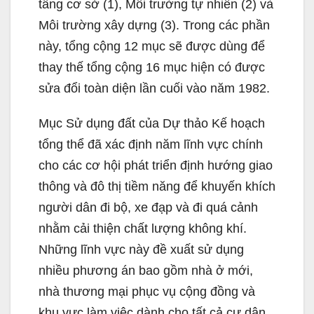
tầng cơ sở (1), Môi trường tự nhiên (2) và
Môi trường xây dựng (3). Trong các phần
này, tổng cộng 12 mục sẽ được dùng để
thay thế tổng cộng 16 mục hiện có được
sửa đổi toàn diện lần cuối vào năm 1982.
Mục Sử dụng đất của Dự thảo Kế hoạch
tổng thể đã xác định năm lĩnh vực chính
cho các cơ hội phát triển định hướng giao
thông và đô thị tiềm năng để khuyến khích
người dân đi bộ, xe đạp và đi quá cảnh
nhằm cải thiện chất lượng không khí.
Những lĩnh vực này đề xuất sử dụng
nhiều phương án bao gồm nhà ở mới,
nhà thương mại phục vụ cộng đồng và
khu vực làm việc dành cho tất cả cư dân.