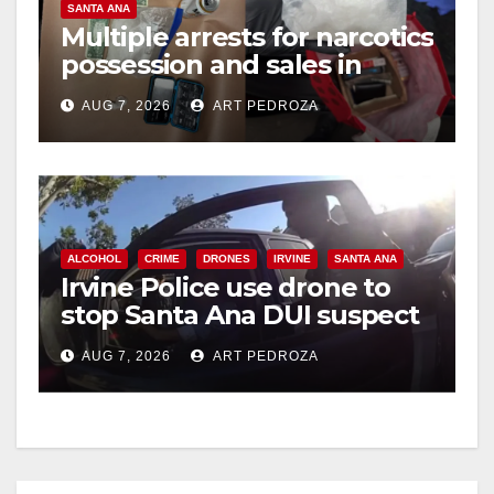
SANTA ANA
Multiple arrests for narcotics
possession and sales in
coastal OC
AUG 7, 2026
ART PEDROZA
ALCOHOL
CRIME
DRONES
IRVINE
SANTA ANA
Irvine Police use drone to
stop Santa Ana DUI suspect
after near-miss collision
AUG 7, 2026
ART PEDROZA