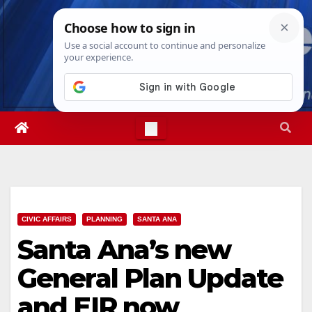
Skip
Sat. Aug 8th, 2026
1:37:12 PM
to
content
CIVIC AFFAIRS
PLANNING
SANTA ANA
Santa Ana’s new
General Plan Update
and EIR now