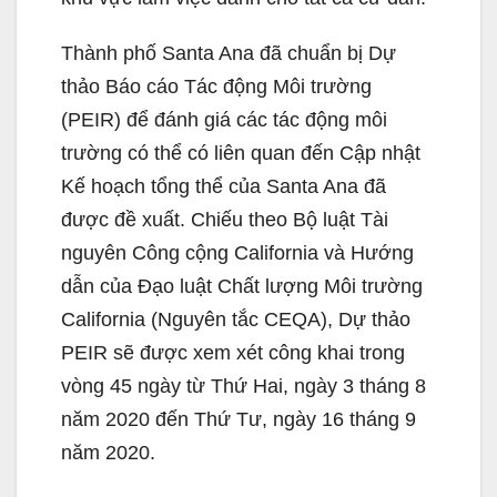
Thành phố Santa Ana đã chuẩn bị Dự
thảo Báo cáo Tác động Môi trường
(PEIR) để đánh giá các tác động môi
trường có thể có liên quan đến Cập nhật
Kế hoạch tổng thể của Santa Ana đã
được đề xuất. Chiếu theo Bộ luật Tài
nguyên Công cộng California và Hướng
dẫn của Đạo luật Chất lượng Môi trường
California (Nguyên tắc CEQA), Dự thảo
PEIR sẽ được xem xét công khai trong
vòng 45 ngày từ Thứ Hai, ngày 3 tháng 8
năm 2020 đến Thứ Tư, ngày 16 tháng 9
năm 2020.