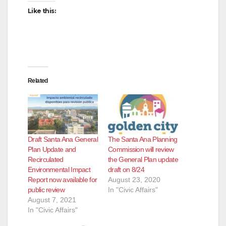
Like this:
Related
Draft Santa Ana General
The Santa Ana Planning
Plan Update and
Commission will review
Recirculated
the General Plan update
Environmental Impact
draft on 8/24
Report now available for
August 23, 2020
public review
In "Civic Affairs"
August 7, 2021
In "Civic Affairs"