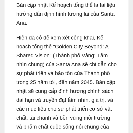
Bản cập nhật Kế hoạch tổng thể là tài liệu
hướng dẫn định hình tương lai của Santa
Ana.
Hiện đã có để xem xét công khai, Kế
hoạch tổng thể “Golden City Beyond: A
Shared Vision” (Thành phố Vàng: Tầm
nhìn chung) của Santa Ana sẽ chỉ dẫn cho
sự phát triển và bảo tồn của Thành phố
trong 25 năm tới, đến năm 2045. Bản cập
nhật sẽ cung cấp định hướng chính sách
dài hạn và truyền đạt tầm nhìn, giá trị, và
các mục tiêu cho sự phát triển cơ sở vật
chất, tài chánh và bền vững môi trường
và phẩm chất cuộc sống nói chung của