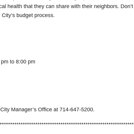
scal health that they can share with their neighbors. Don’
he City’s budget process.
 pm to 8:00 pm
e City Manager’s Office at 714-647-5200.
****************************************************************