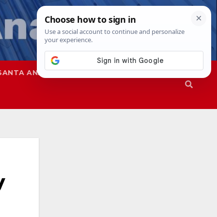
SANTA ANA
SAPD
y