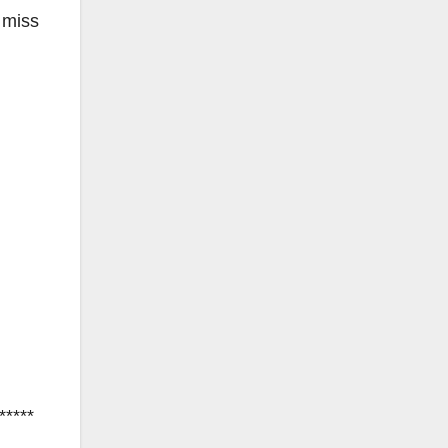
t miss
*****