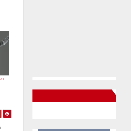
 on
New Santa Ana on Facebook
n