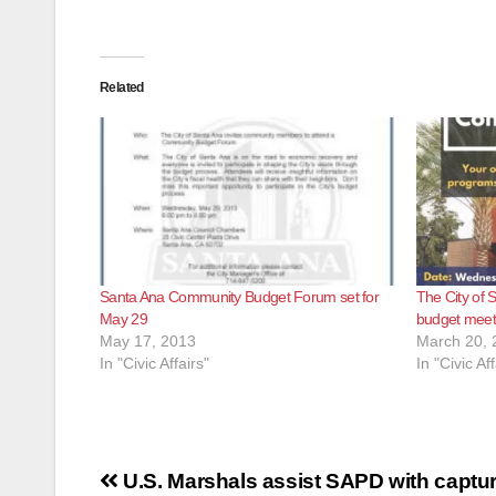
Related
Santa Ana Community Budget Forum set for
The City of S
May 29
budget meet
May 17, 2013
March 20, 
In "Civic Affairs"
In "Civic Aff
Post
U.S. Marshals assist SAPD with captu