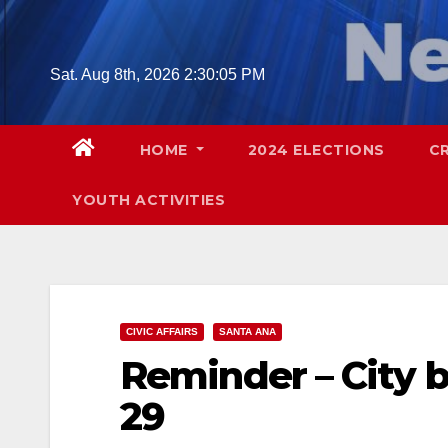
Skip
to
content
Sat. Aug 8th, 2026
2:30:06 PM
HOME
2024 ELECTIONS
C
YOUTH ACTIVITIES
CIVIC AFFAIRS
SANTA ANA
Reminder – City 
29