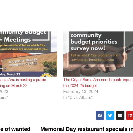
anta Ana is hosting a public
The City of Santa Ana needs public input
ing on March 22
the 2024-25 budget
2023
February 13, 2024
airs"
In "Civic Affairs"
re of wanted
Memorial Day restaurant specials i