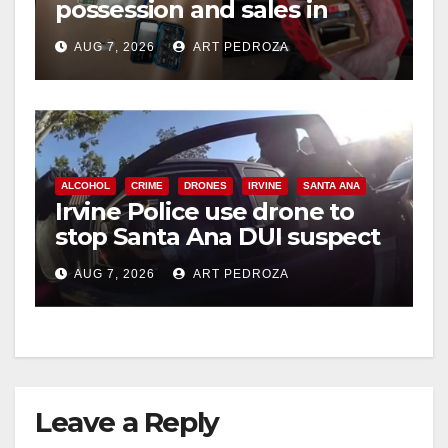
possession and sales in
coastal OC
AUG 7, 2026
ART PEDROZA
ALCOHOL
CRIME
DRONES
IRVINE
SANTA ANA
Irvine Police use drone to
stop Santa Ana DUI suspect
after near-miss collision
AUG 7, 2026
ART PEDROZA
Leave a Reply