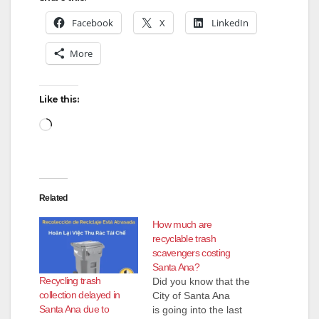
Facebook
X
LinkedIn
More
Like this:
Loading…
Related
How much are
recyclable trash
scavengers costing
Santa Ana?
Recycling trash
Did you know that the
collection delayed in
City of Santa Ana
Santa Ana due to
is going into the last