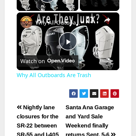
Play Video
×
Why All Outboards Are Trash
P
Watch on
l
Why All Outboards Are Trash
a
y
Post
Nightly lane
Santa Ana Garage
navigation
closures for the
and Yard Sale
V
SR-22 between
Weekend finally
SR-55 and I-405
returns Sept. 5-6