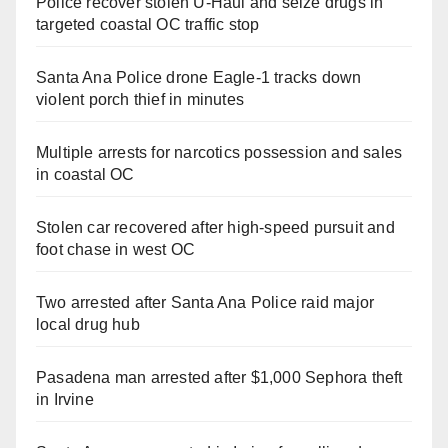
Police recover stolen U-Haul and seize drugs in
targeted coastal OC traffic stop
Santa Ana Police drone Eagle-1 tracks down
violent porch thief in minutes
Multiple arrests for narcotics possession and sales
in coastal OC
Stolen car recovered after high-speed pursuit and
foot chase in west OC
Two arrested after Santa Ana Police raid major
local drug hub
Pasadena man arrested after $1,000 Sephora theft
in Irvine