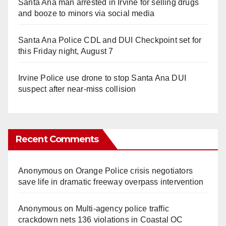
Santa Ana man arrested in Irvine for selling drugs
and booze to minors via social media
Santa Ana Police CDL and DUI Checkpoint set for
this Friday night, August 7
Irvine Police use drone to stop Santa Ana DUI
suspect after near-miss collision
Recent Comments
Anonymous
on
Orange Police crisis negotiators
save life in dramatic freeway overpass intervention
Anonymous
on
Multi‑agency police traffic
crackdown nets 136 violations in Coastal OC