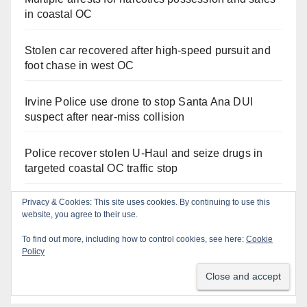
in coastal OC
Stolen car recovered after high-speed pursuit and
foot chase in west OC
Irvine Police use drone to stop Santa Ana DUI
suspect after near-miss collision
Police recover stolen U-Haul and seize drugs in
targeted coastal OC traffic stop
Privacy & Cookies: This site uses cookies. By continuing to use this
Santa Ana Police drone Eagle-1 tracks down
website, you agree to their use.
violent porch thief in minutes
To find out more, including how to control cookies, see here:
Cookie
Policy
Massive Santa Ana warrant sweep puts 35
criminals behind bars amid recidivism surge