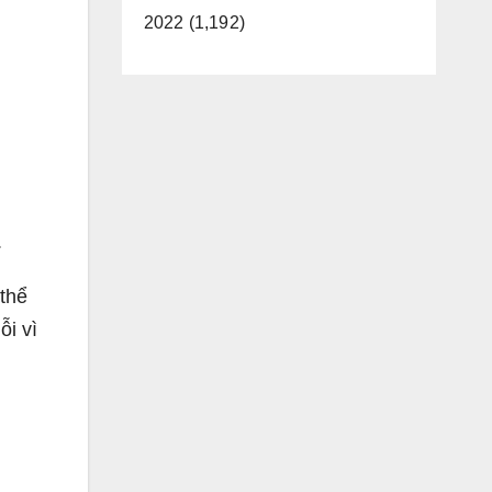
2022 (1,192)
.
thể
ỗi vì