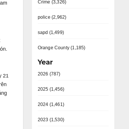
Crime (3,326)
2 am
police (2,962)
sapd (1,499)
t
Orange County (1,185)
ión.
Year
2026 (787)
y 21
rên
2025 (1,456)
áng
2024 (1,461)
2023 (1,530)