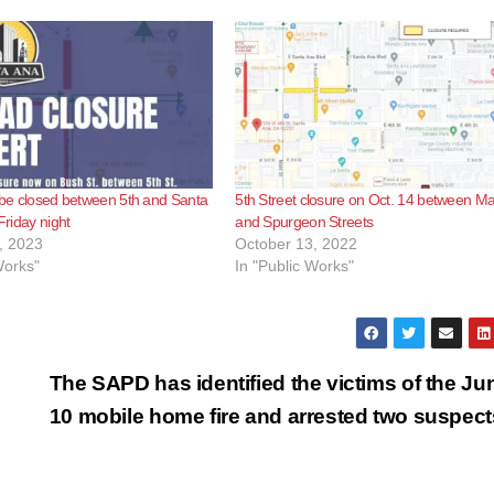
l be closed between 5th and Santa
5th Street closure on Oct. 14 between Ma
 Friday night
and Spurgeon Streets
, 2023
October 13, 2022
Works"
In "Public Works"
The SAPD has identified the victims of the Ju
10 mobile home fire and arrested two suspec