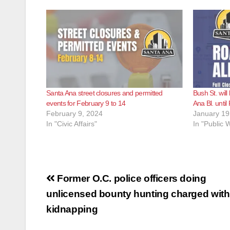
Santa Ana street closures and permitted
Bush St. wil
events for February 9 to 14
Ana Bl. until
February 9, 2024
January 19
In "Civic Affairs"
In "Public 
Post
Former O.C. police officers doing
navigation
unlicensed bounty hunting charged with
kidnapping