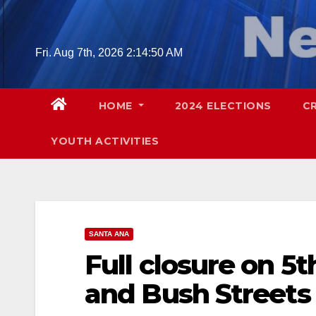
Skip
to
content
Fri. Aug 7th, 2026
2:14:52 AM
HOME
2024 ELECTIONS
C
YOUTH ACTIVITIES
SANTA ANA
Full closure on 5
and Bush Streets