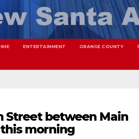
RIME
ENTERTAINMENT
ORANGE COUNTY
th Street between Main
 this morning