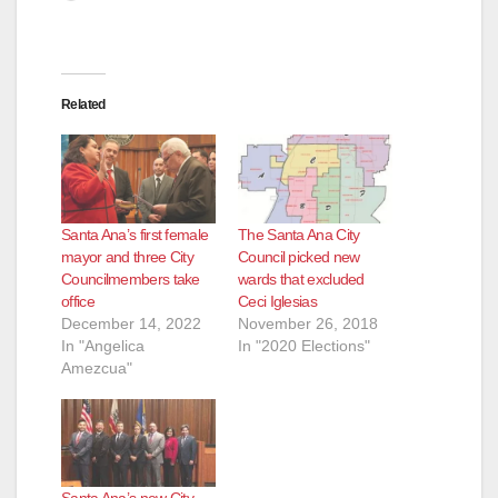
Related
Santa Ana’s first female
The Santa Ana City
mayor and three City
Council picked new
Councilmembers take
wards that excluded
office
Ceci Iglesias
December 14, 2022
November 26, 2018
In "Angelica
In "2020 Elections"
Amezcua"