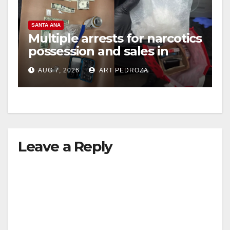
SANTA ANA
Multiple arrests for narcotics
possession and sales in
coastal OC
AUG 7, 2026
ART PEDROZA
Leave a Reply