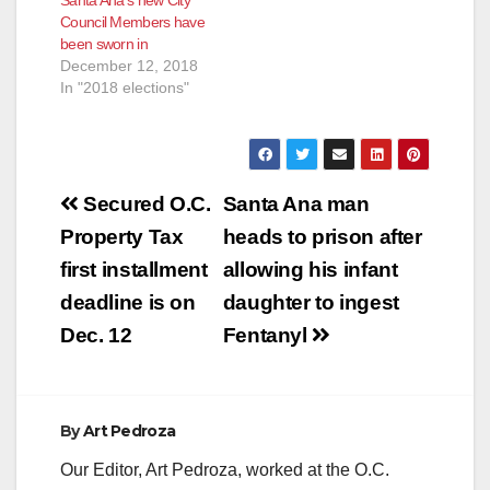
Santa Ana’s new City
Council Members have
been sworn in
December 12, 2018
In "2018 elections"
Post
Secured O.C.
Santa Ana man
navigation
Property Tax
heads to prison after
first installment
allowing his infant
deadline is on
daughter to ingest
Dec. 12
Fentanyl
By
Art Pedroza
Our Editor, Art Pedroza, worked at the O.C.