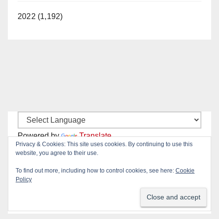
2022 (1,192)
Powered by
Translate
Privacy & Cookies: This site uses cookies. By continuing to use this
website, you agree to their use.
To find out more, including how to control cookies, see here:
Cookie
New Santa Ana on Facebook
Policy